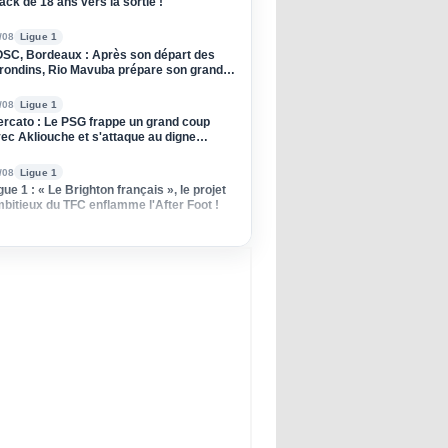
ack de 18 ans vers la sortie !
/08
Ligue 1
SC, Bordeaux : Après son départ des
rondins, Rio Mavuba prépare son grand
tour à Lille !
/08
Ligue 1
rcato : Le PSG frappe un grand coup
ec Akliouche et s'attaque au digne
ccesseur de Donnarumma !
/08
Ligue 1
gue 1 : « Le Brighton français », le projet
bitieux du TFC enflamme l'After Foot !