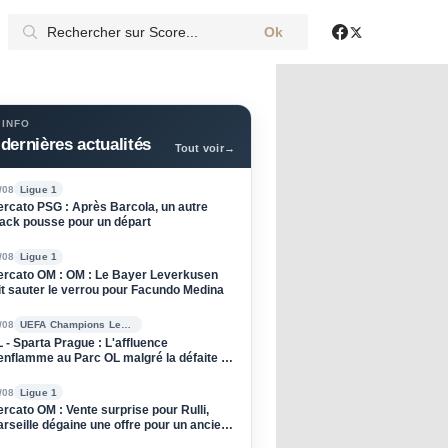
Ok
X
Facebook
 INFO
dernières actualités
Tout voir
→
/08
Ligue 1
rcato PSG : Après Barcola, un autre
ack pousse pour un départ
/08
Ligue 1
rcato OM : OM : Le Bayer Leverkusen
it sauter le verrou pour Facundo Medina
/08
UEFA Champions League
 - Sparta Prague : L'affluence
enflamme au Parc OL malgré la défaite à
ller
/08
Ligue 1
rcato OM : Vente surprise pour Rulli,
rseille dégaine une offre pour un ancien
u PSG