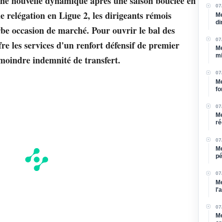
r une nouvelle dynamique après une saison bouclée en
07
e relégation en Ligue 2, les dirigeants rémois
Me
di
be occasion de marché. Pour ouvrir le bal des
07
fre les services d'un renfort défensif de premier
Me
mi
 moindre indemnité de transfert.
07
Me
fo
07
Me
ré
07
Me
pé
bl
07
Me
l'
07
Me