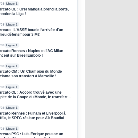
/08
Ligue 1
rcato OL : Orel Mangala prend la porte,
rection la Liga !
/08
Ligue 2
rcato : L'ASSE boucle l’arrivée d'un
lieu défensif pour 3 M€
/08
Ligue 1
rcato Rennes : Naples et l'AC Milan
ncent sur Breel Embolo !
/08
Ligue 1
rcato OM : Un Champion du Monde
clame son transfert à Marseille !
/08
Ligue 1
rcato OL : Accord trouvé avec une
pite de la Coupe du Monde, le transfert
oqué !
/08
Ligue 1
rcato Rennes : Fulham et Liverpool à
affût, le SRFC résiste pour Aït Boudlal
/08
Ligue 1
rcato PSG : Luis Enrique pousse un