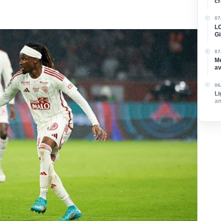
cr
07
LO
Gi
re
07
Me
av
su
06
Li
am