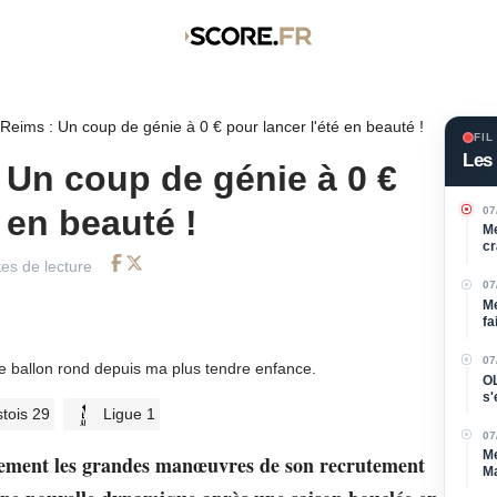
Reims : Un coup de génie à 0 € pour lancer l'été en beauté !
FIL
Les 
 Un coup de génie à 0 €
é en beauté !
07
Me
cr
es de lecture
Facebook
Twitter
07
Me
fa
07
de ballon rond depuis ma plus tendre enfance.
OL
s'
tois 29
Ligue 1
l'a
07
Me
llement les grandes manœuvres de son recrutement
Ma
d