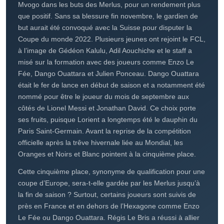
2022-2023 et de miser sur Régis Le Bris, auparavant
directeur du centre de formation depuis dix ans. Ainsi,
l’écurie pensionnaire du Moustoir s’axe sur la jeunesse, et
cela s’illustre aussi sur le mercato.
L’été dernier, Lorient a enregistré les arrivées d’Yvon
Mvogo dans les buts des Merlus, pour un rendement plus
que positif. Sans sa blessure fin novembre, le gardien de
but aurait été convoqué avec la Suisse pour disputer la
Coupe du monde 2022. Plusieurs jeunes ont rejoint le FCL,
à l’image de Gédéon Kalulu, Adil Aouchiche et le staff a
misé sur la formation avec des joueurs comme Enzo Le
Fée, Dango Ouattara et Julien Ponceau. Dango Ouattara
était le fer de lance en début de saison et a notamment été
nommé pour être le joueur du mois de septembre aux
côtés de Lionel Messi et Jonathan David. Ce choix porte
ses fruits, puisque Lorient a longtemps été le dauphin du
Paris Saint-Germain. Avant la reprise de la compétition
officielle après la trêve hivernale liée au Mondial, les
Oranges et Noirs et Blanc pointent à la cinquième place.