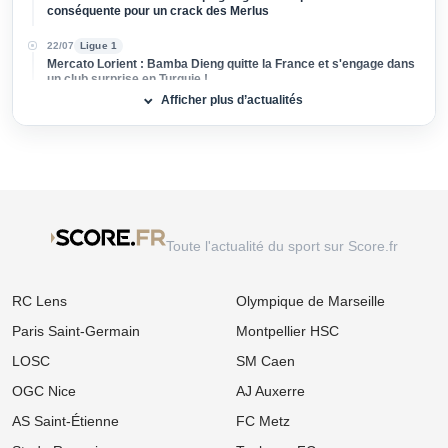
Sangaré !
28/07
Ligue 1
Mercato Lorient : Visite médicale ratée ? La vérité sur le transfert
avorté de Bamba Dieng
25/07
Ligue 1
Mercato Lorient : Le RB Leipzig dégaine une première offre
conséquente pour un crack des Merlus
22/07
Ligue 1
Mercato Lorient : Bamba Dieng quitte la France et s'engage dans
un club surprise en Turquie !
Afficher plus d’actualités
20/07
Ligue 1
Mercato Lorient : Les Merlus dégainent pour un international
géorgien libre !
20/07
Ligue 1
Mercato Lorient : Une offre historique et totalement folle venue
d'outre-Manche pour Bamba Dieng !
Toute l'actualité du sport sur Score.fr
10/07
Ligue 1
Mercato : "Son entourage veut le placer partout", panique en
Ligue 1 pour un crack à 15 millions !
RC Lens
Olympique de Marseille
09/07
Ligue 1