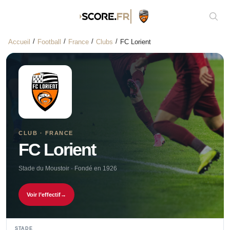
Affic
Accueil
Football
France
Clubs
FC Lorient
CLUB · FRANCE
FC Lorient
Stade du Moustoir · Fondé en 1926
Voir l’effectif
→
STADE