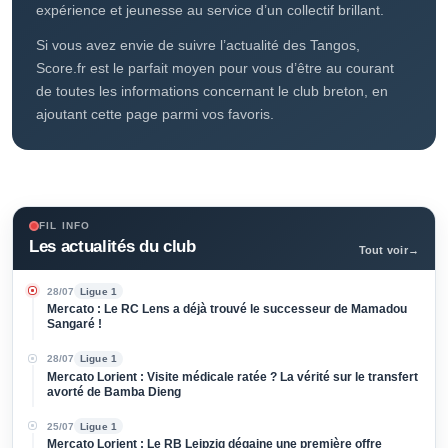
Cette cinquième place, synonyme de qualification pour une
coupe d’Europe, sera-t-elle gardée par les Merlus jusqu’à
la fin de saison ? Surtout, certains joueurs sont suivis de
près en France et en dehors de l’Hexagone comme Enzo
Le Fée ou Dango Ouattara. Régis Le Bris a réussi à allier
expérience et jeunesse au service d’un collectif brillant.
Si vous avez envie de suivre l’actualité des Tangos,
Score.fr est le parfait moyen pour vous d’être au courant
de toutes les informations concernant le club breton, en
ajoutant cette page parmi vos favoris.
FIL INFO
Les actualités du club
Tout voir
→
28/07
Ligue 1
Mercato : Le RC Lens a déjà trouvé le successeur de Mamadou