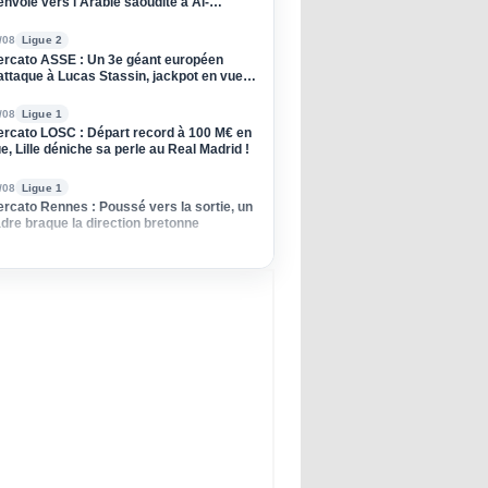
envole vers l'Arabie saoudite à Al-
raiyah
/08
Ligue 2
rcato ASSE : Un 3e géant européen
attaque à Lucas Stassin, jackpot en vue
ur les Verts ?
/08
Ligue 1
rcato LOSC : Départ record à 100 M€ en
e, Lille déniche sa perle au Real Madrid !
/08
Ligue 1
rcato Rennes : Poussé vers la sortie, un
dre braque la direction bretonne