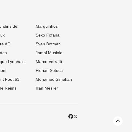
ondins de
Marquinhos
aux
Seko Fofana
re AC
Sven Botman
tes
Jamal Musiala
que Lyonnais
Marco Verratti
ient
Florian Sotoca
nt Foot 63
Mohamed Simakan
de Reims
Illan Meslier
X
Facebook
Revenir