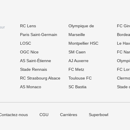
RC Lens
Olympique de
FC Gir
sur
Paris Saint-Germain
Marseille
Borde
LOSC
Montpellier HSC
Le Hav
OGC Nice
SM Caen
FC Nan
AS Saint-Étienne
AJ Auxerre
Olympi
Stade Rennais
FC Metz
FC Lor
RC Strasbourg Alsace
Toulouse FC
Clermo
AS Monaco
SC Bastia
Stade 
Contactez-nous
CGU
Carrières
Superbowl