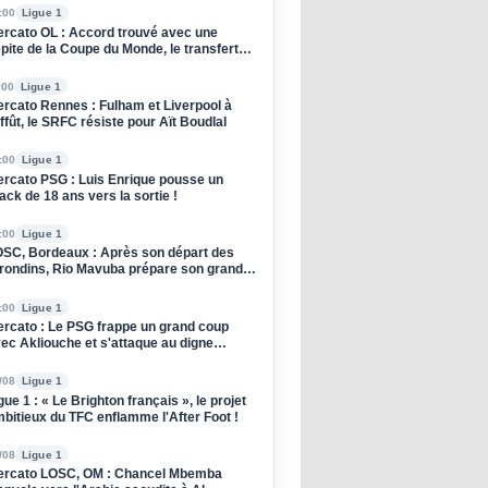
:00
Ligue 1
rcato OL : Accord trouvé avec une
pite de la Coupe du Monde, le transfert
oqué !
:00
Ligue 1
rcato Rennes : Fulham et Liverpool à
affût, le SRFC résiste pour Aït Boudlal
:00
Ligue 1
rcato PSG : Luis Enrique pousse un
ack de 18 ans vers la sortie !
:00
Ligue 1
SC, Bordeaux : Après son départ des
rondins, Rio Mavuba prépare son grand
tour à Lille !
:00
Ligue 1
rcato : Le PSG frappe un grand coup
ec Akliouche et s'attaque au digne
ccesseur de Donnarumma !
/08
Ligue 1
gue 1 : « Le Brighton français », le projet
bitieux du TFC enflamme l'After Foot !
/08
Ligue 1
rcato LOSC, OM : Chancel Mbemba