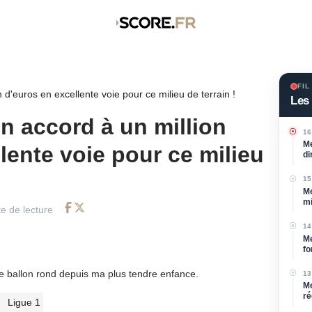
FIL
 d'euros en excellente voie pour ce milieu de terrain !
Les 
n accord à un million
16
Me
lente voie pour ce milieu
di
15
Me
mi
e de lecture
Facebook
Twitter
14
Me
fo
de ballon rond depuis ma plus tendre enfance.
13
Me
ré
Ligue 1