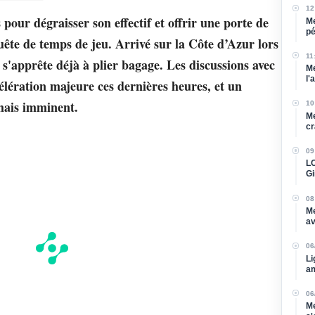
12
pour dégraisser son effectif et offrir une porte de
Me
pé
uête de temps de jeu. Arrivé sur la Côte d’Azur lors
bl
11
s'apprête déjà à plier bagage. Les discussions avec
Me
l'
lération majeure ces dernières heures, et un
rmais imminent.
10
Me
cr
09
LO
Gi
re
08
Me
av
su
06
Li
am
06
Me