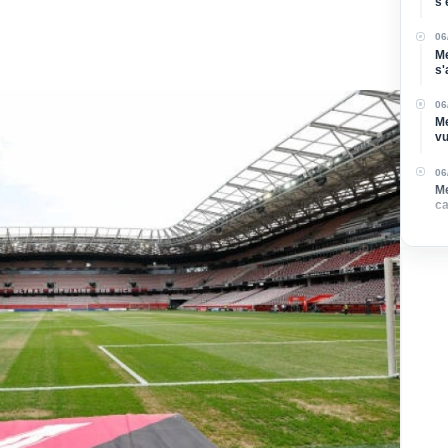
s'
Di
06
Me
s'
po
06
Me
vu
06
Me
ca