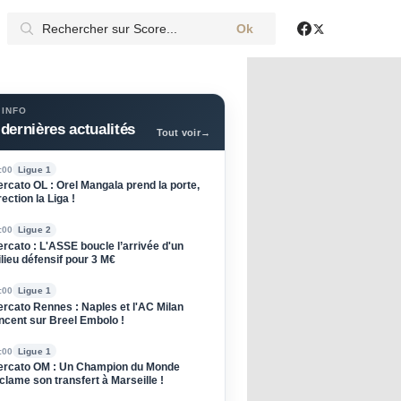
Ok
X
Facebook
 INFO
dernières actualités
Tout voir
→
:00
Ligue 1
rcato OL : Orel Mangala prend la porte,
rection la Liga !
:00
Ligue 2
rcato : L'ASSE boucle l’arrivée d'un
lieu défensif pour 3 M€
:00
Ligue 1
rcato Rennes : Naples et l'AC Milan
ncent sur Breel Embolo !
:00
Ligue 1
rcato OM : Un Champion du Monde
clame son transfert à Marseille !