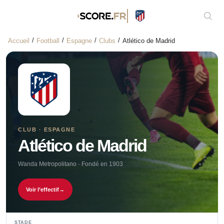
Affic
Accueil
Football
Espagne
Clubs
Atlético de Madrid
CLUB · ESPAGNE
Atlético de Madrid
Wanda Metropolitano · Fondé en 1903
Voir l’effectif
→
STADE