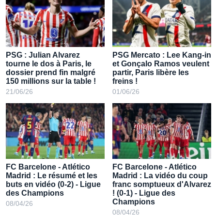
prêt à débourser 80 M€ pour
Bradley Barcola !
01/07/26
PSG : Julian Alvarez
PSG Mercato : Lee Kang-in
tourne le dos à Paris, le
et Gonçalo Ramos veulent
dossier prend fin malgré
partir, Paris libère les
150 millions sur la table !
freins !
21/06/26
01/06/26