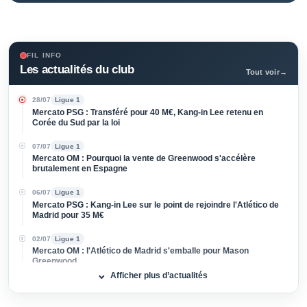
Pour suivre le reste de la saison haletante de l’Atlético de
Madrid, et ainsi rester informé de toutes les dernières
nouvelles de l’effectif de Diego Simeone, ajoutez cette
page à vos favoris. Vous bénéficierez d’articles quotidiens
centrés sur l’actualité des Rojiblancos.
FIL INFO
Les actualités du club
Tout voir
→
28/07
Ligue 1
Mercato PSG : Transféré pour 40 M€, Kang-in Lee retenu en
Corée du Sud par la loi
07/07
Ligue 1
Mercato OM : Pourquoi la vente de Greenwood s'accélère
brutalement en Espagne
06/07
Ligue 1
Mercato PSG : Kang-in Lee sur le point de rejoindre l'Atlético de
Madrid pour 35 M€