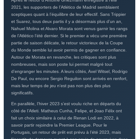
insuffler un vent nouveau au sein de l’équipe. Ainsi, Mario
Hermoso, Thomas Lemar, ou encore Yannick Carrasco,
ont perdu leur place dans le onze type, tandis que Jan
Oblak, Koke, ou encore Angel Correa ne sont plus aussi
décisifs sur le plan individuel.
Après le retour d’Antoine Griezmann enregistré à l’été
2021, les supporters de l’Atlético de Madrid semblaient
sceptiques quant à l’équilibre de leur effectif. Sans Trippier
et Suarez, tous deux partis il y a désormais plus d’un an,
Nahuel Molina et Alvaro Morata sont venus garnir les rangs
de l’Atlético l’été dernier. Si le premier a vécu une première
partie de saison délicate, le retour victorieux de la Coupe
du Monde semble lui avoir permis de gagner en confiance.
Autour de Morata en revanche, les critiques sont plus
nombreuses, mais son poste lui permet malgré tout
d’engranger les minutes. A leurs côtés, Axel Witsel, Rodrigo
De Paul, ou encore Sergio Reguilon sont arrivés en renfort,
mais leur temps de jeu n’est pas non plus des plus
significatifs.