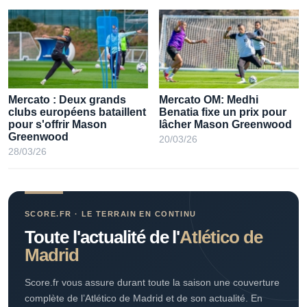
FC Barcelone - Atlético
FC Barcelone - Atlético
Madrid : Le résumé et les
Madrid : La vidéo du coup
buts en vidéo (0-2) - Ligue
franc somptueux d'Alvarez
des Champions
! (0-1) - Ligue des
Champions
08/04/26
08/04/26
Mercato : Deux grands
Mercato OM: Medhi
clubs européens bataillent
Benatia fixe un prix pour
pour s'offrir Mason
lâcher Mason Greenwood
Greenwood
20/03/26
28/03/26
SCORE.FR · LE TERRAIN EN CONTINU