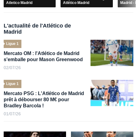
RESUMÉ
RESUMÉ
RESUM
Résumé vidéo Barcelone -
Résumé vidéo Celta Vigo -
Résumé v
Atletico Madrid
Atlético Madrid
Madrid - 
L'actualité de l'Atlético de
Madrid
Ligue 1
Mercato OM : l'Atlético de Madrid
s'emballe pour Mason Greenwood
02/07/26
Ligue 1
Mercato PSG : L'Atlético de Madrid