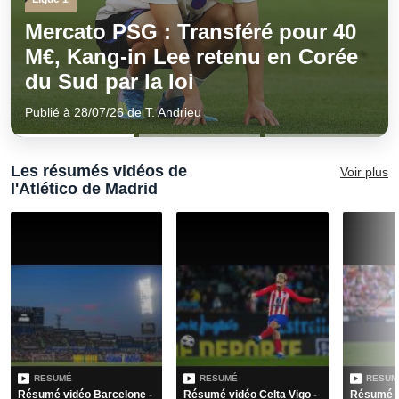
e
Ligue 1
Mercato OM : Pourquoi la vente
de Greenwood s'accélère
brutalement en Espagne
Publié à 07/07/26 de T. Andrieu
Les résumés vidéos de
de résum
Voir plus
l'Atlético de Madrid