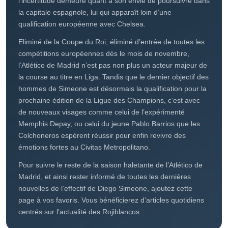
En parallèle, l’hiver 2023 s’est voulu riche en départs du
côté de l’Atleti. Matheus Cunha, Felipe, et Joao Félix ont
fait un choix similaire à celui de Renan Lodi en 2022, à
savoir partir rejoindre la Premier League. Pour le
Portugais, un retour de prêt est prévu à l’été 2023, mais
l’incertitude demeure quant à son envie de poursuivre dans
la capitale espagnole, lui qui apparaît loin d’une
qualification européenne avec Chelsea.
Eliminé de la Coupe du Roi, éliminé d’entrée de toutes les
compétitions européennes dès le mois de novembre,
l’Atlético de Madrid n’est pas non plus un acteur majeur de
la course au titre en Liga. Tandis que le dernier objectif des
hommes de Simeone est désormais la qualification pour la
prochaine édition de la Ligue des Champions, c’est avec
de nouveaux visages comme celui de l’expérimenté
Memphis Depay, ou celui du jeune Pablo Barrios que les
Colchoneros espèrent réussir pour enfin revivre des
émotions fortes au Civitas Metropolitano.