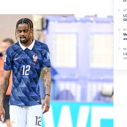
cr
07
LO
Gi
re
07
Me
av
su
06
Li
am