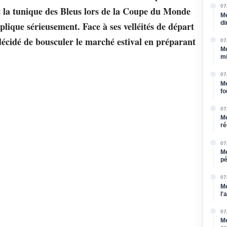
07
ous la tunique des Bleus lors de la Coupe du Monde
Me
di
plique sérieusement. Face à ses velléités de départ
 décidé de bousculer le marché estival en préparant
07
Me
mi
07
Me
fo
07
Me
ré
07
Me
pé
bl
07
Me
l'
07
Me