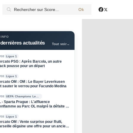
Ok
X
Facebook
 INFO
dernières actualités
Tout voir
→
/08
Ligue 1
rcato PSG : Après Barcola, un autre
ack pousse pour un départ
/08
Ligue 1
rcato OM : OM : Le Bayer Leverkusen
it sauter le verrou pour Facundo Medina
/08
UEFA Champions League
 - Sparta Prague : L'affluence
enflamme au Parc OL malgré la défaite à
ller
/08
Ligue 1
rcato OM : Vente surprise pour Rulli,
rseille dégaine une offre pour un ancien
u PSG