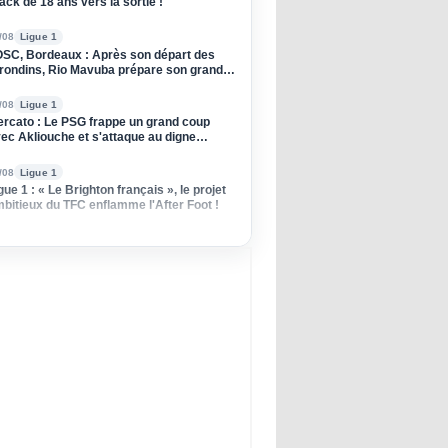
ack de 18 ans vers la sortie !
/08
Ligue 1
SC, Bordeaux : Après son départ des
rondins, Rio Mavuba prépare son grand
tour à Lille !
/08
Ligue 1
rcato : Le PSG frappe un grand coup
ec Akliouche et s'attaque au digne
ccesseur de Donnarumma !
/08
Ligue 1
gue 1 : « Le Brighton français », le projet
bitieux du TFC enflamme l'After Foot !