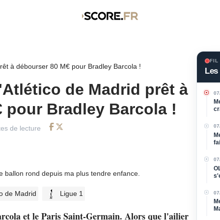
FIL
prêt à débourser 80 M€ pour Bradley Barcola !
Les 
Atlético de Madrid prêt à
07
Me
 pour Bradley Barcola !
cr
07
es de lecture
Facebook
Twitter
Me
fa
07
OL
de ballon rond depuis ma plus tendre enfance.
s'
l'a
co de Madrid
Ligue 1
07
Me
Ma
rcola et le Paris Saint-Germain. Alors que l'ailier
d