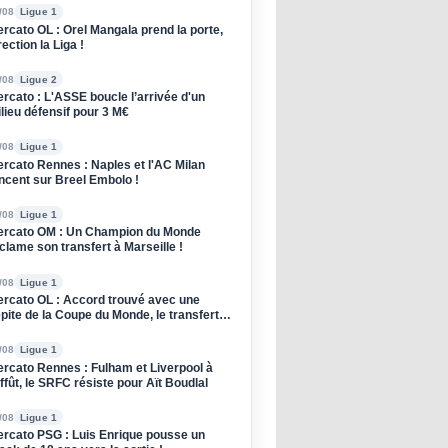
/08
Ligue 1
rcato OL : Orel Mangala prend la porte,
rection la Liga !
/08
Ligue 2
rcato : L'ASSE boucle l’arrivée d'un
lieu défensif pour 3 M€
/08
Ligue 1
rcato Rennes : Naples et l'AC Milan
ncent sur Breel Embolo !
/08
Ligue 1
rcato OM : Un Champion du Monde
clame son transfert à Marseille !
/08
Ligue 1
rcato OL : Accord trouvé avec une
pite de la Coupe du Monde, le transfert
oqué !
/08
Ligue 1
rcato Rennes : Fulham et Liverpool à
affût, le SRFC résiste pour Aït Boudlal
/08
Ligue 1
rcato PSG : Luis Enrique pousse un