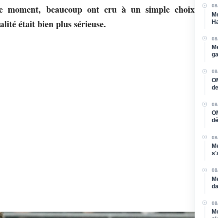
08
 moment, beaucoup ont cru à un simple choix
Me
lité était bien plus sérieuse.
Ha
av
08
Me
ga
08
OM
de
ma
08
OM
dé
l'
08
Me
s'
vu
08
Me
da
Sa
08
Me