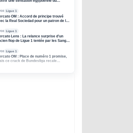
offrir une sensation égyptienne du
ndial !
/08
Ligue 1
rcato OM : Accord de principe trouvé
ec la Real Sociedad pour un patron de la
fense
/08
Ligue 1
rcato Lens : La relance surprise d'un
cien flop de Ligue 1 tentée par les Sang
 Or
/08
Ligue 1
rcato OM : Place de numéro 1 promise,
is ce crack de Bundesliga recale
rseille