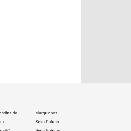
ondins de
Marquinhos
aux
Seko Fofana
re AC
Sven Botman