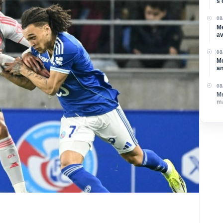
s'
Mo
08
Me
av
dé
08
Me
an
et
08
Me
ma
Ma