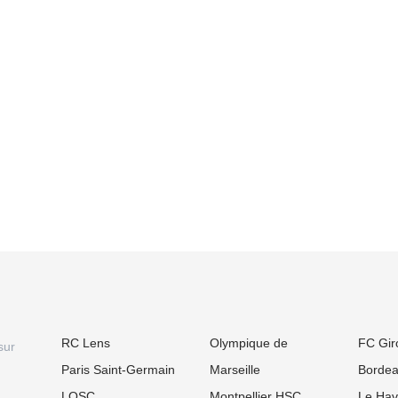
RC Lens
Olympique de
FC Gir
sur
Paris Saint-Germain
Marseille
Borde
LOSC
Montpellier HSC
Le Hav