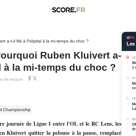
FIL
 a-t-il filé à l'hôpital à la mi-temps du choc ?
Les 
Pourquoi Ruben Kluivert a-
12
Me
ital à la mi-temps du choc ?
1 
Te
11
e de lecture
Facebook
Twitter
Me
re
pe
10
Me
La
 Championship
09
re journée de Ligue 1 entre l'OL et le RC Lens, les
OM
dr
n Kluivert quitter la pelouse à la pause, remplacé
V