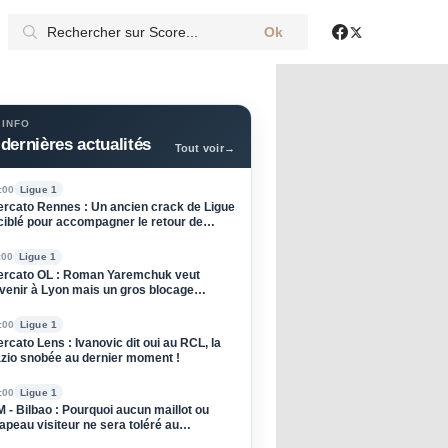
Ok
X
Facebook
 INFO
dernières actualités
Tout voir
→
:00
Ligue 1
rcato Rennes : Un ancien crack de Ligue
ciblé pour accompagner le retour de
rrier !
:00
Ligue 1
rcato OL : Roman Yaremchuk veut
venir à Lyon mais un gros blocage
rsiste !
:00
Ligue 1
rcato Lens : Ivanovic dit oui au RCL, la
zio snobée au dernier moment !
:00
Ligue 1
 - Bilbao : Pourquoi aucun maillot ou
apeau visiteur ne sera toléré au
élodrome