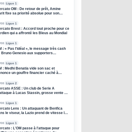
/08
Ligue 1
rcato OM : De retour de prêt, Amine
rit fixe sa priorité absolue pour son
enir
/08
Ligue 1
rcato Brest : Accord tout proche pour ce
rdien qui a affronté les Bleus au Mondial
/08
Ligue 1
 : « Pas l'idéal », le message très cash
 Bruno Genesio aux supporters
rseillais !
/08
Ligue 1
 : Medhi Benatia vide son sac et
nonce un gouffre financier caché à
Olympique de Marseille
/08
Ligue 2
rcato ASSE : Un club de Serie A
attaque à Lucas Stassin, grosse vente en
e pour les Verts !
/08
Ligue 1
rcato Lens : Un attaquant de Benfica
ns le viseur, la Lazio prend de vitesse les
ng et Or
/08
Ligue 1
rcato : L'OM passe à l'attaque pour