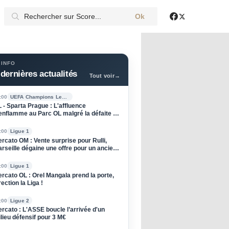
Ok
X
Facebook
 INFO
dernières actualités
Tout voir
→
:00
UEFA Champions League
 - Sparta Prague : L'affluence
enflamme au Parc OL malgré la défaite à
ller
:00
Ligue 1
rcato OM : Vente surprise pour Rulli,
rseille dégaine une offre pour un ancien
u PSG
:00
Ligue 1
rcato OL : Orel Mangala prend la porte,
rection la Liga !
:00
Ligue 2
rcato : L'ASSE boucle l’arrivée d'un
lieu défensif pour 3 M€