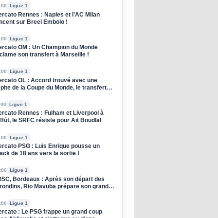
:00
Ligue 1
rcato Rennes : Naples et l'AC Milan
ncent sur Breel Embolo !
:00
Ligue 1
rcato OM : Un Champion du Monde
clame son transfert à Marseille !
:00
Ligue 1
rcato OL : Accord trouvé avec une
pite de la Coupe du Monde, le transfert
oqué !
:00
Ligue 1
rcato Rennes : Fulham et Liverpool à
affût, le SRFC résiste pour Aït Boudlal
:00
Ligue 1
rcato PSG : Luis Enrique pousse un
ack de 18 ans vers la sortie !
:00
Ligue 1
SC, Bordeaux : Après son départ des
rondins, Rio Mavuba prépare son grand
tour à Lille !
:00
Ligue 1
rcato : Le PSG frappe un grand coup