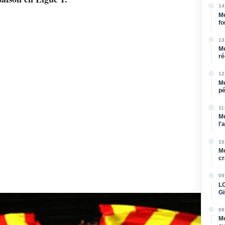
14
Me
fo
13
Me
ré
12
Me
pé
bl
11
Me
l'
10
Me
cr
09
LO
Gi
re
08
Me