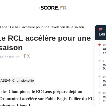
Lens : Le RCL accélère pour une révélation de la saison
FIL
Les 
Le RCL accélère pour une
 saison
18
OL
s'
l'a
es de lecture
Facebook
Twitter
17
Me
Ma
d
16
ASEAN Championship
Me
di
e des Champions, le RC Lens prépare déjà un
15
Me
r auraient accéléré sur Pablo Pagis, l’ailier du FC
mi
saison en Ligue 1.