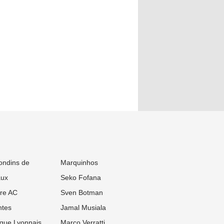
ondins de
Marquinhos
aux
Seko Fofana
re AC
Sven Botman
tes
Jamal Musiala
que Lyonnais
Marco Verratti