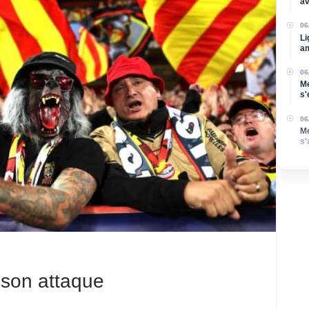
av
su
06
Li
am
06
Me
s'
Di
06
Me
s'
po
 son attaque