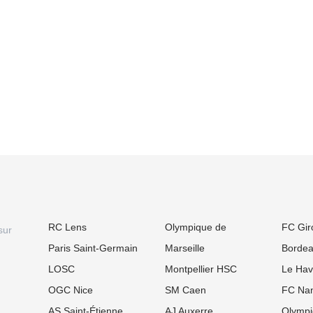
RC Lens
Olympique de
FC Gir
sur
Paris Saint-Germain
Marseille
Borde
LOSC
Montpellier HSC
Le Hav
OGC Nice
SM Caen
FC Nan
AS Saint-Étienne
AJ Auxerre
Olympi