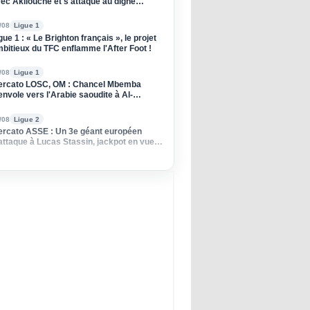
ec Akliouche et s'attaque au digne
ccesseur de Donnarumma !
/08
Ligue 1
gue 1 : « Le Brighton français », le projet
bitieux du TFC enflamme l'After Foot !
/08
Ligue 1
rcato LOSC, OM : Chancel Mbemba
envole vers l'Arabie saoudite à Al-
raiyah
/08
Ligue 2
rcato ASSE : Un 3e géant européen
attaque à Lucas Stassin, jackpot en vue
ur les Verts ?