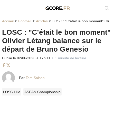
Affic
Accueil
Football
Articles
LOSC : "C’était le bon moment" Olivier Létang balance sur le départ de Bruno Genesio
LOSC : "C’était le bon moment"
Olivier Létang balance sur le
départ de Bruno Genesio
Publié le 02/06/2026 à 17h00
1 minute de lecture
Facebook
Twitter
Par
Tom Saison
LOSC Lille
ASEAN Championship