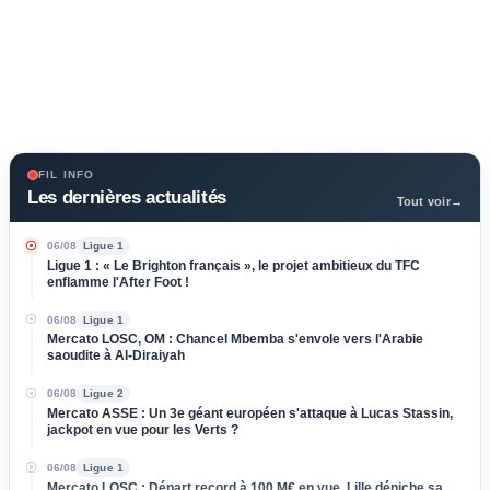
FIL INFO
Les dernières actualités
Tout voir
→
06/08
Ligue 1
Ligue 1 : « Le Brighton français », le projet ambitieux du TFC
enflamme l'After Foot !
06/08
Ligue 1
Mercato LOSC, OM : Chancel Mbemba s'envole vers l'Arabie
saoudite à Al-Diraiyah
06/08
Ligue 2
Mercato ASSE : Un 3e géant européen s'attaque à Lucas Stassin,
jackpot en vue pour les Verts ?
06/08
Ligue 1
Mercato LOSC : Départ record à 100 M€ en vue, Lille déniche sa