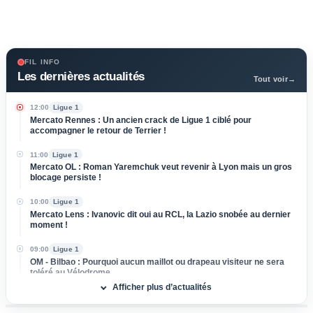
FIL INFO
Les dernières actualités
Tout voir
→
12:00
Ligue 1
Mercato Rennes : Un ancien crack de Ligue 1 ciblé pour
accompagner le retour de Terrier !
11:00
Ligue 1
Mercato OL : Roman Yaremchuk veut revenir à Lyon mais un gros
blocage persiste !
10:00
Ligue 1
Mercato Lens : Ivanovic dit oui au RCL, la Lazio snobée au dernier
moment !
09:00
Ligue 1
OM - Bilbao : Pourquoi aucun maillot ou drapeau visiteur ne sera
toléré au Vélodrome
Afficher plus d’actualités
08/08
Ligue 1
Mercato OM : De retour de prêt, Amine Harit fixe sa priorité