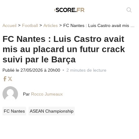
Affic
Accueil
Football
Articles
FC Nantes : Luis Castro avait mis au placard un futur crack suivi par le Barça
FC Nantes : Luis Castro avait
mis au placard un futur crack
suivi par le Barça
Publié le 27/05/2026 à 20h00
2 minutes de lecture
Facebook
Twitter
Par
Rocco Jumeaux
FC Nantes
ASEAN Championship