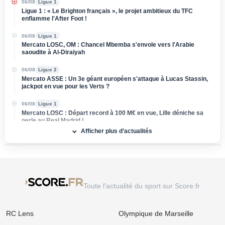
06/08
Ligue 1
Ligue 1 : « Le Brighton français », le projet ambitieux du TFC
enflamme l'After Foot !
06/08
Ligue 1
Mercato LOSC, OM : Chancel Mbemba s'envole vers l'Arabie
saoudite à Al-Diraiyah
06/08
Ligue 2
Mercato ASSE : Un 3e géant européen s'attaque à Lucas Stassin,
jackpot en vue pour les Verts ?
06/08
Ligue 1
Mercato LOSC : Départ record à 100 M€ en vue, Lille déniche sa
perle au Real Madrid !
Afficher plus d’actualités
06/08
Ligue 1
Mercato Rennes : Poussé vers la sortie, un cadre braque la
direction bretonne
06/08
Ligue 1
Mercato Strasbourg : Douche froide pour une piste d'expérience
Toute l'actualité du sport sur Score.fr
devancée par un club anglais !
06/08
Ligue 1
RC Lens
Olympique de Marseille
Mercato OM : Un rival de Ligue 1 s'immisce dans le dossier Ilan
Kebbal !