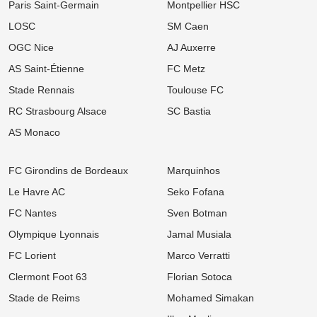
Paris Saint-Germain
Montpellier HSC
06/08
Ligue 2
LOSC
SM Caen
FC Nantes : Une statistique effrayante plane sur la première
journée des hommes de Der Zakarian
OGC Nice
AJ Auxerre
AS Saint-Étienne
FC Metz
06/08
Ligue 1
Mercato OM : La rumeur folle N'Golo Kanté enflamme la presse
Stade Rennais
Toulouse FC
turque !
RC Strasbourg Alsace
SC Bastia
06/08
Ligue 1
Mercato Rennes : « Ce n’est pas mon style », un flop estival flingue
AS Monaco
la Ligue 1 après son départ
06/08
UEFA Champions League
FC Girondins de Bordeaux
Marquinhos
OL : Effectif à retoucher, latéraux ciblés... Le mercato lyonnais
s'embrase avant le retour contre le Sparta Prague
Le Havre AC
Seko Fofana
FC Nantes
Sven Botman
06/08
Ligue 2
Mercato ASSE : Deux départs déjà validés, le coach de Pau
Olympique Lyonnais
Jamal Musiala
s'enflamme pour les ex-Verts !
FC Lorient
Marco Verratti
06/08
Ligue 1
Mercato LOSC : Feyenoord repousse les offensives lilloises pour
Clermont Foot 63
Florian Sotoca
son prodige néerlandais
Stade de Reims
Mohamed Simakan
05/08
Ligue 1