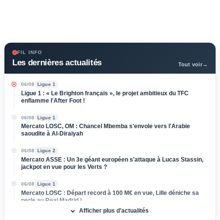
FIL INFO
Les dernières actualités
Tout voir
→
06/08
Ligue 1
Ligue 1 : « Le Brighton français », le projet ambitieux du TFC
enflamme l'After Foot !
06/08
Ligue 1
Mercato LOSC, OM : Chancel Mbemba s'envole vers l'Arabie
saoudite à Al-Diraiyah
06/08
Ligue 2
Mercato ASSE : Un 3e géant européen s'attaque à Lucas Stassin,
jackpot en vue pour les Verts ?
06/08
Ligue 1
Mercato LOSC : Départ record à 100 M€ en vue, Lille déniche sa
perle au Real Madrid !
Afficher plus d’actualités
06/08
Ligue 1