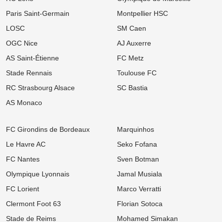
Kebbal !
Paris Saint-Germain
Montpellier HSC
06/08
Ligue 2
LOSC
SM Caen
FC Nantes : Une statistique effrayante plane sur la première
journée des hommes de Der Zakarian
OGC Nice
AJ Auxerre
AS Saint-Étienne
FC Metz
06/08
Ligue 1
Mercato OM : La rumeur folle N'Golo Kanté enflamme la presse
Stade Rennais
Toulouse FC
turque !
RC Strasbourg Alsace
SC Bastia
06/08
Ligue 1
Mercato Rennes : « Ce n’est pas mon style », un flop estival flingue
AS Monaco
la Ligue 1 après son départ
06/08
UEFA Champions League
FC Girondins de Bordeaux
Marquinhos
OL : Effectif à retoucher, latéraux ciblés... Le mercato lyonnais
s'embrase avant le retour contre le Sparta Prague
Le Havre AC
Seko Fofana
FC Nantes
Sven Botman
06/08
Ligue 2
Mercato ASSE : Deux départs déjà validés, le coach de Pau
Olympique Lyonnais
Jamal Musiala
s'enflamme pour les ex-Verts !
FC Lorient
Marco Verratti
06/08
Ligue 1
Mercato LOSC : Feyenoord repousse les offensives lilloises pour
Clermont Foot 63
Florian Sotoca
son prodige néerlandais
Stade de Reims
Mohamed Simakan