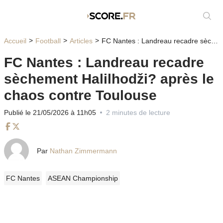
Affic
Accueil
Football
Articles
FC Nantes : Landreau recadre sèchement Halilhodži? après le chaos contre Toulouse
FC Nantes : Landreau recadre
sèchement Halilhodži? après le
chaos contre Toulouse
Publié le 21/05/2026 à 11h05
2 minutes de lecture
Facebook
Twitter
Par
Nathan Zimmermann
FC Nantes
ASEAN Championship