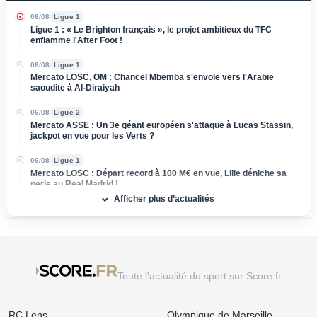
06/08
Ligue 1
Ligue 1 : « Le Brighton français », le projet ambitieux du TFC
enflamme l'After Foot !
06/08
Ligue 1
Mercato LOSC, OM : Chancel Mbemba s'envole vers l'Arabie
saoudite à Al-Diraiyah
06/08
Ligue 2
Mercato ASSE : Un 3e géant européen s'attaque à Lucas Stassin,
jackpot en vue pour les Verts ?
06/08
Ligue 1
Mercato LOSC : Départ record à 100 M€ en vue, Lille déniche sa
perle au Real Madrid !
Afficher plus d’actualités
06/08
Ligue 1
Mercato Rennes : Poussé vers la sortie, un cadre braque la
direction bretonne
06/08
Ligue 1
Mercato Strasbourg : Douche froide pour une piste d'expérience
Toute l'actualité du sport sur Score.fr
devancée par un club anglais !
06/08
Ligue 1
RC Lens
Olympique de Marseille
Mercato OM : Un rival de Ligue 1 s'immisce dans le dossier Ilan