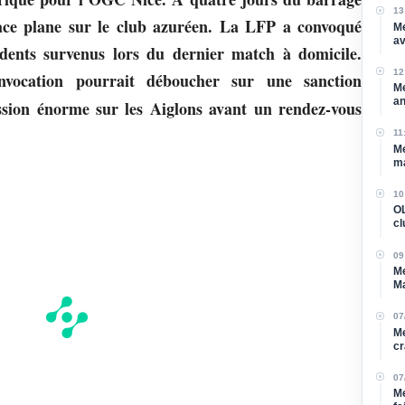
13
ace plane sur le club azuréen. La LFP a convoqué
Me
av
idents survenus lors du dernier match à domicile.
dé
12
onvocation pourrait déboucher sur une sanction
Me
an
sion énorme sur les Aiglons avant un rendez-vous
et
11
Me
ma
Ma
10
OL
cl
09
Me
Ma
07
Me
cr
07
Me