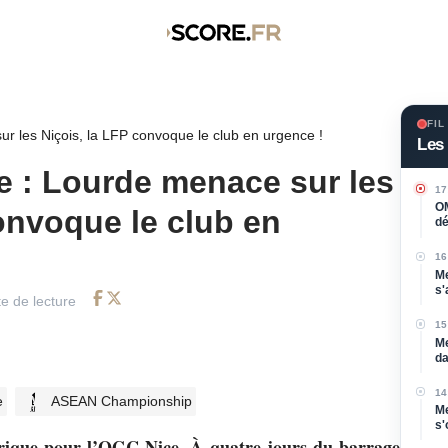
FIL
 les Niçois, la LFP convoque le club en urgence !
Les 
 : Lourde menace sur les
17
OM
onvoque le club en
dé
l'
16
Me
s'
e de lecture
vu
Facebook
Twitter
15
Me
da
Sa
14
e
ASEAN Championship
Me
s'
Mo
ctrique pour l’OGC Nice. À quatre jours du barrage