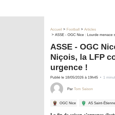
Accueil
Football
Articles
ASSE - OGC Nice : Lourde menace sur
ASSE - OGC Nice
Niçois, la LFP c
urgence !
Publié le 18/05/2026 à 19h45
1 minut
Par
Tom Saison
OGC Nice
AS Saint-Étienn
La fin de saison s’annonce éle