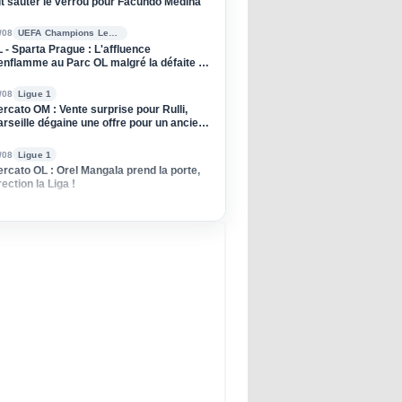
it sauter le verrou pour Facundo Medina
/08
UEFA Champions League
 - Sparta Prague : L'affluence
enflamme au Parc OL malgré la défaite à
ller
/08
Ligue 1
rcato OM : Vente surprise pour Rulli,
rseille dégaine une offre pour un ancien
u PSG
/08
Ligue 1
rcato OL : Orel Mangala prend la porte,
rection la Liga !