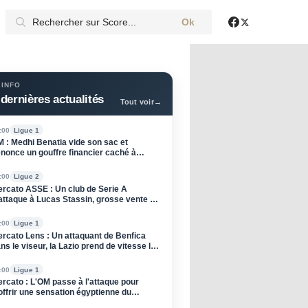
Ok
X
Facebook
 INFO
dernières actualités
Tout voir
→
:00
Ligue 1
 : Medhi Benatia vide son sac et
nonce un gouffre financier caché à
Olympique de Marseille
:00
Ligue 2
rcato ASSE : Un club de Serie A
attaque à Lucas Stassin, grosse vente en
e pour les Verts !
:00
Ligue 1
rcato Lens : Un attaquant de Benfica
ns le viseur, la Lazio prend de vitesse les
ng et Or
:00
Ligue 1
rcato : L'OM passe à l'attaque pour
offrir une sensation égyptienne du
ndial !