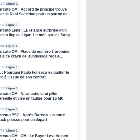
:00
Ligue 1
rcato OM : Accord de principe trouvé
ec la Real Sociedad pour un patron de la
fense
:00
Ligue 1
rcato Lens : La relance surprise d'un
cien flop de Ligue 1 tentée par les Sang
 Or
:00
Ligue 1
rcato OM : Place de numéro 1 promise,
is ce crack de Bundesliga recale
rseille
:00
Ligue 1
 : Pourquoi Paulo Fonseca va quitter le
ub à l'issue de son contrat
:00
Ligue 1
rcato OM : Newcastle veut piller
rseille et vise un taulier pour 15 M€
/08
Ligue 1
rcato PSG : Après Barcola, un autre
ack pousse pour un départ
/08
Ligue 1
rcato OM : OM : Le Bayer Leverkusen