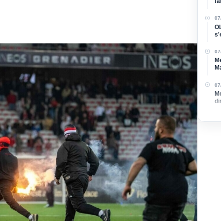
fa
07
OL
s'
l'a
07
Me
Ma
d
07
Me
di