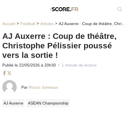
Affic
Accueil
Football
Articles
AJ Auxerre : Coup de théâtre, Christophe Pélissier poussé vers la sortie !
AJ Auxerre : Coup de théâtre,
Christophe Pélissier poussé
vers la sortie !
Publié le 22/05/2026 à 20h30
1 minute de lecture
Facebook
Twitter
Par
Rocco Jumeaux
AJ Auxerre
ASEAN Championship