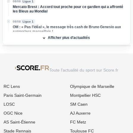
08/08
Ligue 1
Mercato Brest : Accord tout proche pour ce gardien qui a affronté
les Bleus au Mondial
08/08
Ligue 1
OM : « Pas l'idéal », le message très cash de Bruno Genesio aux
supporters marseillais !
Afficher plus d’actualités
08/08
Ligue 1
OM : Medhi Benatia vide son sac et dénonce un gouffre financier
caché à l'Olympique de Marseille
08/08
Ligue 2
Mercato ASSE : Un club de Serie A s'attaque à Lucas Stassin,
Toute l'actualité du sport sur Score.fr
grosse vente en vue pour les Verts !
08/08
Ligue 1
RC Lens
Olympique de Marseille
Mercato Lens : Un attaquant de Benfica dans le viseur, la Lazio
prend de vitesse les Sang et Or
Paris Saint-Germain
Montpellier HSC
08/08
Ligue 1
LOSC
SM Caen
Mercato : L'OM passe à l'attaque pour s'offrir une sensation
égyptienne du Mondial !
OGC Nice
AJ Auxerre
AS Saint-Étienne
FC Metz
08/08
Ligue 1
Mercato OM : Accord de principe trouvé avec la Real Sociedad
Stade Rennais
Toulouse FC
pour un patron de la défense