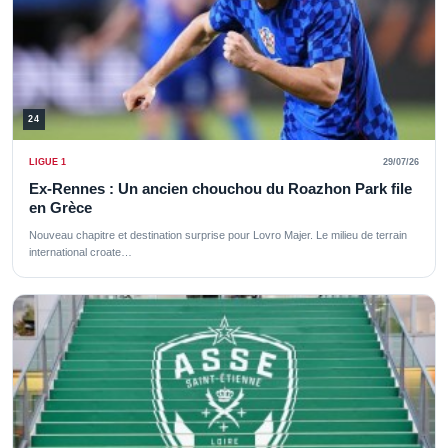
24
LIGUE 1
29/07/26
Ex-Rennes : Un ancien chouchou du Roazhon Park file
en Grèce
Nouveau chapitre et destination surprise pour Lovro Majer. Le milieu de terrain
international croate…