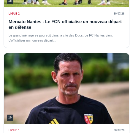
18
LIGUE 2
30/07/26
Mercato Nantes : Le FCN officialise un nouveau départ
en défense
Le grand ménage se poursuit dans la cité des Ducs. Le FC Nantes vient
d'officialiser un nouveau départ…
19
LIGUE 1
30/07/26