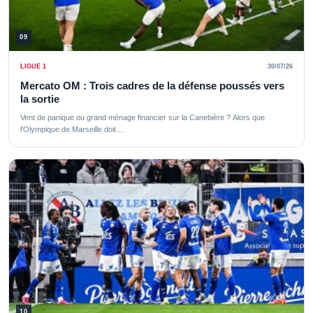
09
LIGUE 1
30/07/26
Mercato OM : Trois cadres de la défense poussés vers
la sortie
Vent de panique ou grand ménage financier sur la Canebière ? Alors que
l'Olympique de Marseille doit…
10