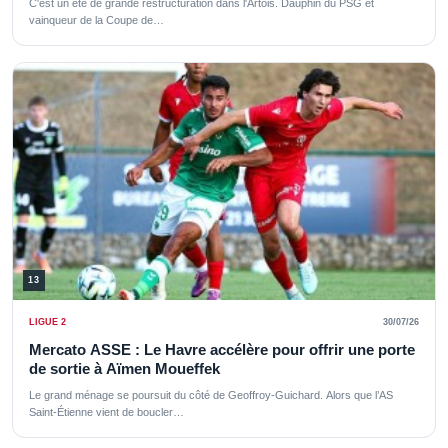
C'est un été de grande restructuration dans l'Artois. Dauphin du PSG et
vainqueur de la Coupe de…
13
LIGUE 2
30/07/26
Mercato ASSE : Le Havre accélère pour offrir une porte
de sortie à Aïmen Moueffek
Le grand ménage se poursuit du côté de Geoffroy-Guichard. Alors que l’AS
Saint-Étienne vient de boucler…