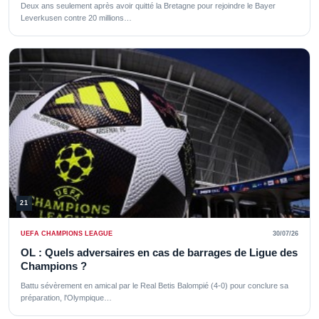
Deux ans seulement après avoir quitté la Bretagne pour rejoindre le Bayer
Leverkusen contre 20 millions…
21
UEFA CHAMPIONS LEAGUE
30/07/26
OL : Quels adversaires en cas de barrages de Ligue des
Champions ?
Battu sévèrement en amical par le Real Betis Balompié (4-0) pour conclure sa
préparation, l'Olympique…