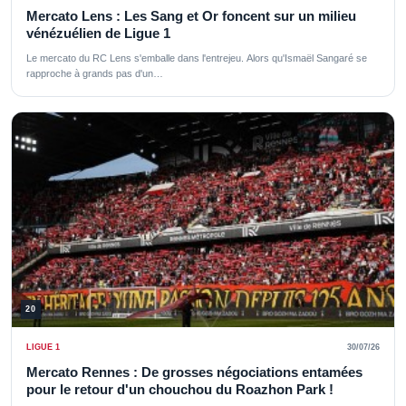
Mercato Lens : Les Sang et Or foncent sur un milieu
vénézuélien de Ligue 1
Le mercato du RC Lens s'emballe dans l'entrejeu. Alors qu'Ismaël Sangaré se
rapproche à grands pas d'un…
20
LIGUE 1
30/07/26
Mercato Rennes : De grosses négociations entamées
pour le retour d'un chouchou du Roazhon Park !