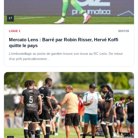
17
LIGUE 1
30/07/26
Mercato Lens : Barré par Robin Risser, Hervé Koffi
quitte le pays
L'embouteillage au poste de gardien trouve son issue au RC Lens. De retour
d'un prêt particulièrement…