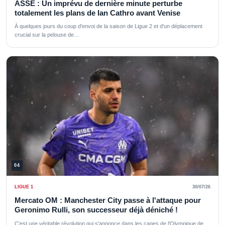
ASSE : Un imprévu de dernière minute perturbe
totalement les plans de Ian Cathro avant Venise
À quelques jours du coup d'envoi de la saison de Ligue 2 et d'un déplacement
crucial sur la pelouse de…
04
LIGUE 1
30/07/26
Mercato OM : Manchester City passe à l'attaque pour
Geronimo Rulli, son successeur déjà déniché !
C'est une véritable révolution qui s'annonce dans les cages de l'Olympique de