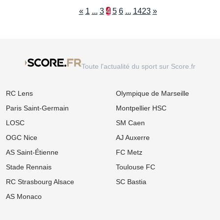
«
1
...
3
4
5
6
...
1423
»
Toute l'actualité du sport sur Score.fr
RC Lens
Olympique de Marseille
Paris Saint-Germain
Montpellier HSC
LOSC
SM Caen
OGC Nice
AJ Auxerre
AS Saint-Étienne
FC Metz
Stade Rennais
Toulouse FC
RC Strasbourg Alsace
SC Bastia
AS Monaco