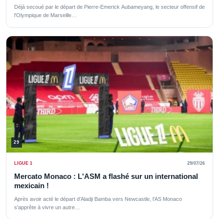
Déjà secoué par le départ de Pierre-Emerick Aubameyang, le secteur offensif de
l'Olympique de Marseille…
29
LIGUE 1
29/07/26
Mercato Monaco : L'ASM a flashé sur un international
mexicain !
Après avoir acté le départ d'Aladji Bamba vers Newcastle, l'AS Monaco
s'apprête à vivre un autre…