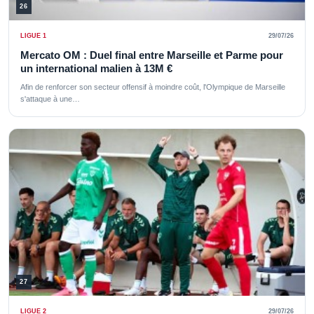
26
LIGUE 1
29/07/26
Mercato OM : Duel final entre Marseille et Parme pour
un international malien à 13M €
Afin de renforcer son secteur offensif à moindre coût, l'Olympique de Marseille
s'attaque à une…
27
LIGUE 2
29/07/26