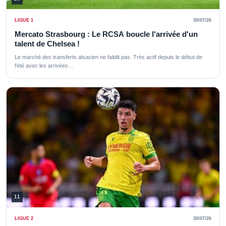
LIGUE 1
30/07/26
Mercato Strasbourg : Le RCSA boucle l'arrivée d'un
talent de Chelsea !
Le marché des transferts alsacien ne faiblit pas. Très actif depuis le début de
l'été avec les arrivées…
11
LIGUE 2
30/07/26