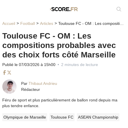
Affic
Accueil
Football
Articles
Toulouse FC - OM : Les compositions probables avec des choix forts côté Marseille
Toulouse FC - OM : Les
compositions probables avec
des choix forts côté Marseille
Publié le 07/03/2026 à 15h00
2 minutes de lecture
Facebook
Twitter
Par
Thibaut Andrieu
Rédacteur
Féru de sport et plus particulièrement de ballon rond depuis ma
plus tendre enfance.
Olympique de Marseille
Toulouse FC
ASEAN Championship