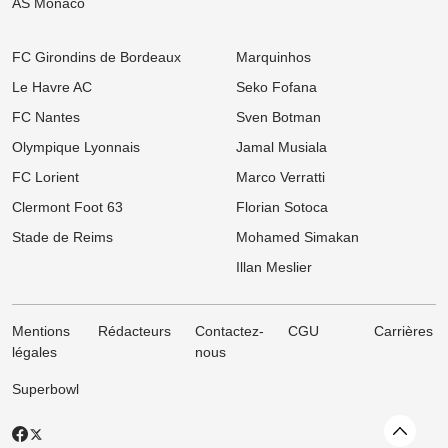
AS Monaco
07/08
Ligue 1
Mercato OL : Accord trouvé avec une pépite de la Coupe du
Monde, le transfert bloqué !
FC Girondins de Bordeaux
Marquinhos
07/08
Ligue 1
Le Havre AC
Seko Fofana
Mercato Rennes : Fulham et Liverpool à l'affût, le SRFC résiste
pour Aït Boudlal
FC Nantes
Sven Botman
07/08
Ligue 1
Olympique Lyonnais
Jamal Musiala
Mercato PSG : Luis Enrique pousse un crack de 18 ans vers la
sortie !
FC Lorient
Marco Verratti
Clermont Foot 63
Florian Sotoca
07/08
Ligue 1
LOSC, Bordeaux : Après son départ des Girondins, Rio Mavuba
Stade de Reims
Mohamed Simakan
prépare son grand retour à Lille !
Illan Meslier
Mentions
Rédacteurs
Contactez-
CGU
Carrières
légales
nous
Superbowl
Revenir