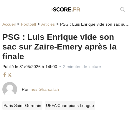
Affic
Accueil
Football
Articles
PSG : Luis Enrique vide son sac sur Zaire-Emery après la finale
PSG : Luis Enrique vide son
sac sur Zaire-Emery après la
finale
Publié le 31/05/2026 à 14h00
2 minutes de lecture
Facebook
Twitter
Par
Inès Gharsallah
Paris Saint-Germain
UEFA Champions League