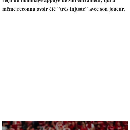
reçu un hommage appuyé de son entraîneur, qui a
même reconnu avoir été "très injuste" avec son joueur.