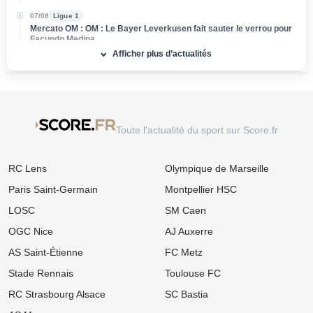
07/08
Ligue 1
Mercato OM : OM : Le Bayer Leverkusen fait sauter le verrou pour
Facundo Medina
Afficher plus d’actualités
07/08
UEFA Champions League
OL - Sparta Prague : L'affluence s'enflamme au Parc OL malgré la
défaite à l'aller
07/08
Ligue 1
Mercato OM : Vente surprise pour Rulli, Marseille dégaine une offre
Toute l'actualité du sport sur Score.fr
pour un ancien du PSG
07/08
Ligue 1
RC Lens
Olympique de Marseille
Mercato OL : Orel Mangala prend la porte, direction la Liga !
Paris Saint-Germain
Montpellier HSC
07/08
Ligue 2
Mercato : L'ASSE boucle l’arrivée d'un milieu défensif pour 3 M€
LOSC
SM Caen
OGC Nice
AJ Auxerre
07/08
Ligue 1
Mercato Rennes : Naples et l'AC Milan foncent sur Breel Embolo !
AS Saint-Étienne
FC Metz
07/08
Ligue 1
Stade Rennais
Toulouse FC
Mercato OM : Un Champion du Monde réclame son transfert à
Marseille !
RC Strasbourg Alsace
SC Bastia