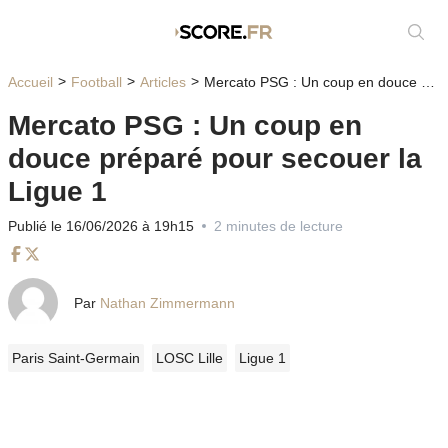
Affic
Accueil
Football
Articles
Mercato PSG : Un coup en douce préparé pour secouer la Ligue 1
Mercato PSG : Un coup en
douce préparé pour secouer la
Ligue 1
Publié le 16/06/2026 à 19h15
2 minutes de lecture
Facebook
Twitter
Par
Nathan Zimmermann
Paris Saint-Germain
LOSC Lille
Ligue 1