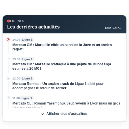
FIL INFO
Les dernières actualités
Tout voir
→
14:00
Ligue 1
Mercato OM : Marseille cible un banni de la Juve et un ancien
regret !
13:00
Ligue 1
Mercato OM : Marseille s'attaque à une pépite de Bundesliga
estimée à 20 M€ !
12:00
Ligue 1
Mercato Rennes : Un ancien crack de Ligue 1 ciblé pour
accompagner le retour de Terrier !
11:00
Ligue 1
Mercato OL : Roman Yaremchuk veut revenir à Lyon mais un gros
blocage persiste !
Afficher plus d’actualités
10:00
Ligue 1
Mercato Lens : Ivanovic dit oui au RCL, la Lazio snobée au dernier
moment !