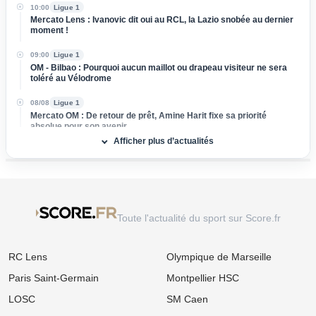
10:00
Ligue 1
Mercato Lens : Ivanovic dit oui au RCL, la Lazio snobée au dernier
moment !
09:00
Ligue 1
OM - Bilbao : Pourquoi aucun maillot ou drapeau visiteur ne sera
toléré au Vélodrome
08/08
Ligue 1
Mercato OM : De retour de prêt, Amine Harit fixe sa priorité
absolue pour son avenir
Afficher plus d’actualités
08/08
Ligue 1
Mercato Brest : Accord tout proche pour ce gardien qui a affronté
les Bleus au Mondial
08/08
Ligue 1
OM : « Pas l'idéal », le message très cash de Bruno Genesio aux
Toute l'actualité du sport sur Score.fr
supporters marseillais !
08/08
Ligue 1
RC Lens
Olympique de Marseille
OM : Medhi Benatia vide son sac et dénonce un gouffre financier
caché à l'Olympique de Marseille
Paris Saint-Germain
Montpellier HSC
08/08
Ligue 2
LOSC
SM Caen
Mercato ASSE : Un club de Serie A s'attaque à Lucas Stassin,