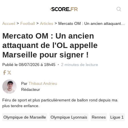
Affic
Accueil
Football
Articles
Mercato OM : Un ancien attaquant de l'OL appelle Marseille pour signer !
Mercato OM : Un ancien
attaquant de l'OL appelle
Marseille pour signer !
Publié le 08/07/2026 à 18h45
2 minutes de lecture
Facebook
Twitter
Par
Thibaut Andrieu
Rédacteur
Féru de sport et plus particulièrement de ballon rond depuis ma
plus tendre enfance.
Olympique de Marseille
Olympique Lyonnais
Rennes
Ligue 1