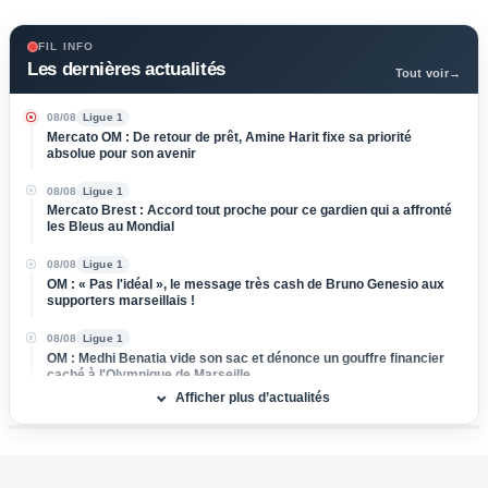
FIL INFO
Les dernières actualités
Tout voir
→
08/08
Ligue 1
Mercato OM : De retour de prêt, Amine Harit fixe sa priorité
absolue pour son avenir
08/08
Ligue 1
Mercato Brest : Accord tout proche pour ce gardien qui a affronté
les Bleus au Mondial
08/08
Ligue 1
OM : « Pas l'idéal », le message très cash de Bruno Genesio aux
supporters marseillais !
08/08
Ligue 1
OM : Medhi Benatia vide son sac et dénonce un gouffre financier
caché à l'Olympique de Marseille
Afficher plus d’actualités
08/08
Ligue 2
Mercato ASSE : Un club de Serie A s'attaque à Lucas Stassin,
grosse vente en vue pour les Verts !
08/08
Ligue 1