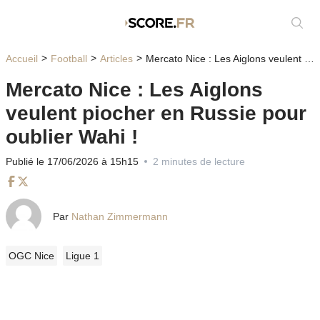
Affic
Accueil
Football
Articles
Mercato Nice : Les Aiglons veulent piocher en Russie pour oublier Wahi !
Mercato Nice : Les Aiglons
veulent piocher en Russie pour
oublier Wahi !
Publié le 17/06/2026 à 15h15
2 minutes de lecture
Facebook
Twitter
Par
Nathan Zimmermann
OGC Nice
Ligue 1