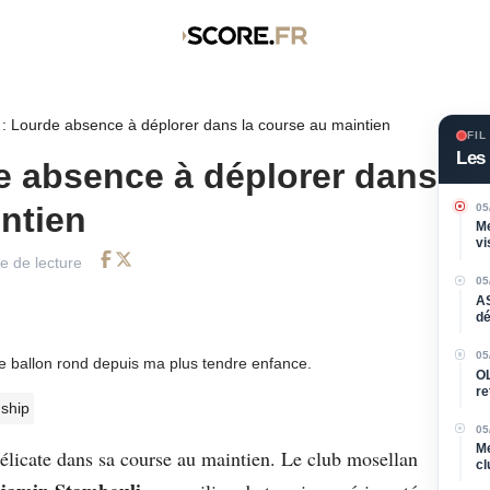
: Lourde absence à déplorer dans la course au maintien
FIL
Les 
e absence à déplorer dans
intien
05
Me
vi
p
e de lecture
Facebook
Twitter
05
AS
dé
05
de ballon rond depuis ma plus tendre enfance.
OL
re
ship
05
Me
élicate dans sa course au maintien. Le club mosellan
cl
l'