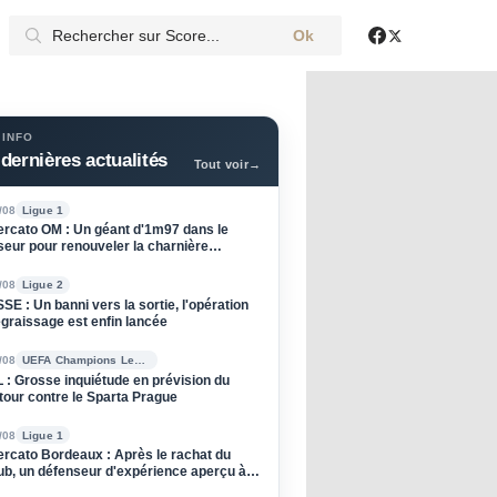
Ok
X
Facebook
 INFO
dernières actualités
Tout voir
→
/08
Ligue 1
rcato OM : Un géant d'1m97 dans le
seur pour renouveler la charnière
hocéenne
/08
Ligue 2
SE : Un banni vers la sortie, l'opération
graissage est enfin lancée
/08
UEFA Champions League
 : Grosse inquiétude en prévision du
tour contre le Sparta Prague
/08
Ligue 1
rcato Bordeaux : Après le rachat du
ub, un défenseur d'expérience aperçu à
entraînement !