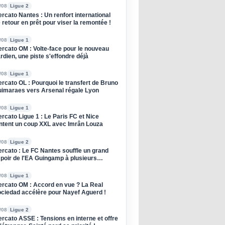
/08
Ligue 2
rcato Nantes : Un renfort international
 retour en prêt pour viser la remontée !
/08
Ligue 1
rcato OM : Volte-face pour le nouveau
rdien, une piste s'effondre déjà
/08
Ligue 1
rcato OL : Pourquoi le transfert de Bruno
imaraes vers Arsenal régale Lyon
/08
Ligue 1
rcato Ligue 1 : Le Paris FC et Nice
ntent un coup XXL avec Imrân Louza
/08
Ligue 2
rcato : Le FC Nantes souffle un grand
poir de l'EA Guingamp à plusieurs
dors
/08
Ligue 1
rcato OM : Accord en vue ? La Real
ciedad accélère pour Nayef Aguerd !
/08
Ligue 2
rcato ASSE : Tensions en interne et offre