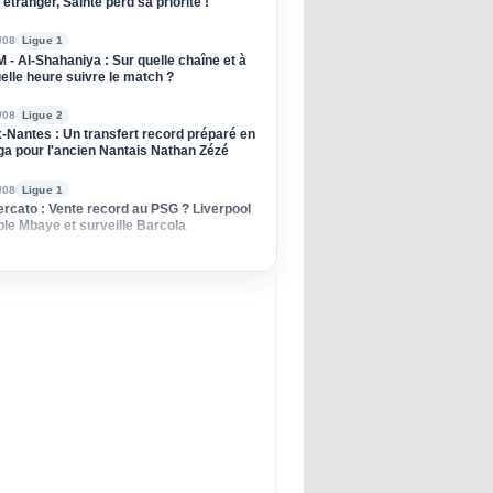
l'étranger, Sainté perd sa priorité !
/08
Ligue 1
 - Al-Shahaniya : Sur quelle chaîne et à
elle heure suivre le match ?
/08
Ligue 2
-Nantes : Un transfert record préparé en
ga pour l'ancien Nantais Nathan Zézé
/08
Ligue 1
rcato : Vente record au PSG ? Liverpool
ble Mbaye et surveille Barcola