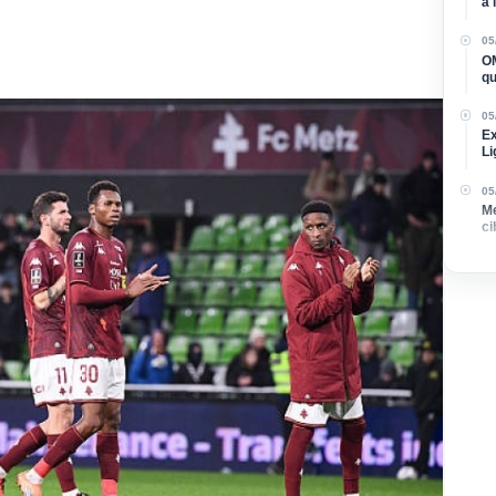
à 
05
OM
qu
05
Ex
Li
05
Me
ci