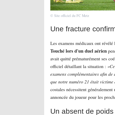
© Site officiel du FC Metz
Une fracture confi
Les examens médicaux ont révélé la
Touché lors d'un duel aérien
pend
avait quitté prématurément ses co
officiel détaillant la situation :
«Cet
examens complémentaires afin de dé
que notre numéro 21 était victime 
costales nécessitent généralement u
annoncée du joueur pour les proch
Un absent de poids 