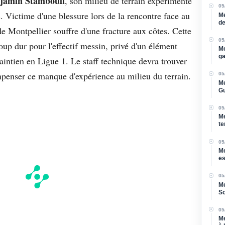
jamin Stambouli
, son milieu de terrain expérimenté
05
. Victime d'une blessure lors de la rencontre face au
Me
de
 Montpellier souffre d'une fracture aux côtes. Cette
05
up dur pour l'effectif messin, privé d'un élément
Me
ga
maintien en Ligue 1. Le staff technique devra trouver
mpenser ce manque d'expérience au milieu du terrain.
05
Me
Gu
05
Me
te
05
Me
es
ca
05
Me
So
05
Me