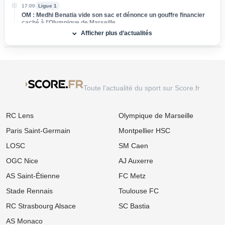
17:00
Ligue 1
OM : Medhi Benatia vide son sac et dénonce un gouffre financier
caché à l'Olympique de Marseille
Afficher plus d’actualités
16:00
Ligue 2
Mercato ASSE : Un club de Serie A s'attaque à Lucas Stassin,
grosse vente en vue pour les Verts !
15:00
Ligue 1
Mercato Lens : Un attaquant de Benfica dans le viseur, la Lazio
Toute l'actualité du sport sur Score.fr
prend de vitesse les Sang et Or
14:00
Ligue 1
RC Lens
Olympique de Marseille
Mercato : L'OM passe à l'attaque pour s'offrir une sensation
égyptienne du Mondial !
Paris Saint-Germain
Montpellier HSC
13:00
Ligue 1
LOSC
SM Caen
Mercato OM : Accord de principe trouvé avec la Real Sociedad
pour un patron de la défense
OGC Nice
AJ Auxerre
AS Saint-Étienne
FC Metz
12:00
Ligue 1
Mercato Lens : La relance surprise d'un ancien flop de Ligue 1
Stade Rennais
Toulouse FC
tentée par les Sang et Or
RC Strasbourg Alsace
SC Bastia
11:00
Ligue 1
Mercato OM : Place de numéro 1 promise, mais ce crack de
AS Monaco