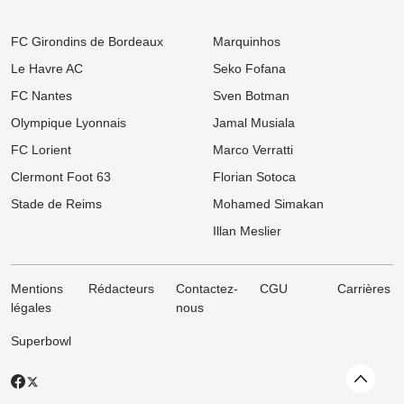
Bundesliga recale Marseille
10:00
Ligue 1
FC Girondins de Bordeaux
Marquinhos
OL : Pourquoi Paulo Fonseca va quitter le club à l'issue de son
contrat
Le Havre AC
Seko Fofana
FC Nantes
Sven Botman
09:00
Ligue 1
Mercato OM : Newcastle veut piller Marseille et vise un taulier pour
Olympique Lyonnais
Jamal Musiala
15 M€
FC Lorient
Marco Verratti
07/08
Ligue 1
Mercato PSG : Après Barcola, un autre crack pousse pour un
Clermont Foot 63
Florian Sotoca
départ
Stade de Reims
Mohamed Simakan
07/08
Ligue 1
Illan Meslier
Mercato OM : OM : Le Bayer Leverkusen fait sauter le verrou pour
Facundo Medina
Mentions
Rédacteurs
Contactez-
CGU
Carrières
légales
nous
Superbowl
Revenir
X
Facebook