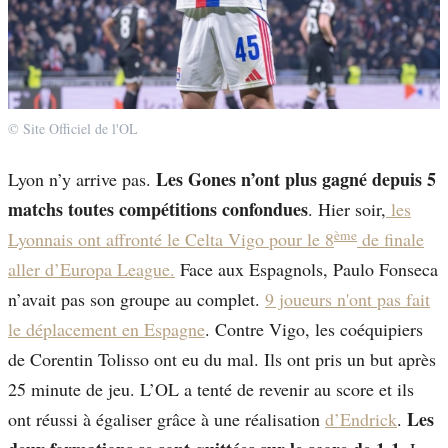
© Site Officiel de l'OL
Les Gones n’ont plus gagné depuis 5
Lyon n’y arrive pas.
matchs toutes compétitions confondues
. Hier soir,
les
ème
Lyonnais ont affronté le Celta Vigo pour le 8
de finale
aller d’Europa League.
Face aux Espagnols, Paulo Fonseca
n’avait pas son groupe au complet.
9 joueurs n'ont pas fait
le déplacement en Espagne
. Contre Vigo, les coéquipiers
de Corentin Tolisso ont eu du mal. Ils ont pris un but après
25 minute de jeu. L’OL a tenté de revenir au score et ils
Les
ont réussi à égaliser grâce à une réalisation
d’Endrick
.