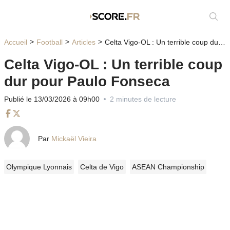
Affic
Accueil
Football
Articles
Celta Vigo-OL : Un terrible coup dur pour Paulo Fonseca
Celta Vigo-OL : Un terrible coup
dur pour Paulo Fonseca
Publié le 13/03/2026 à 09h00
2 minutes de lecture
Facebook
Twitter
Par
Mickaël Vieira
Olympique Lyonnais
Celta de Vigo
ASEAN Championship