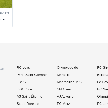
25/10/23
b sur
RC Lens
Olympique de
FC Gir
sur
Paris Saint-Germain
Marseille
Borde
LOSC
Montpellier HSC
Le Hav
OGC Nice
SM Caen
FC Nan
AS Saint-Étienne
AJ Auxerre
Olympi
Stade Rennais
FC Metz
FC Lor