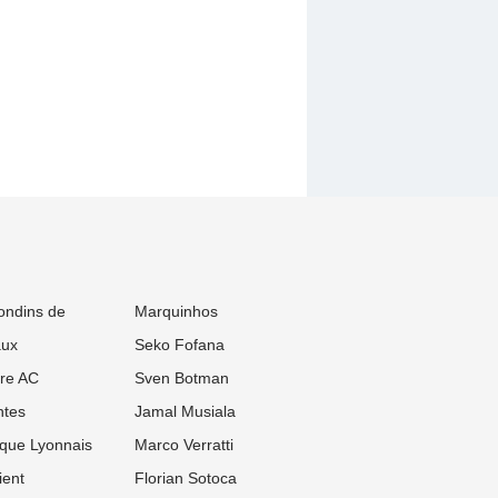
ondins de
Marquinhos
aux
Seko Fofana
re AC
Sven Botman
tes
Jamal Musiala
que Lyonnais
Marco Verratti
ient
Florian Sotoca