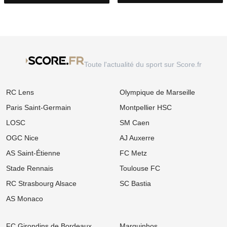
Toute l'actualité du sport sur Score.fr
RC Lens
Olympique de Marseille
Paris Saint-Germain
Montpellier HSC
LOSC
SM Caen
OGC Nice
AJ Auxerre
AS Saint-Étienne
FC Metz
Stade Rennais
Toulouse FC
RC Strasbourg Alsace
SC Bastia
AS Monaco
FC Girondins de Bordeaux
Marquinhos