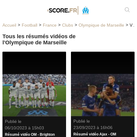
Affic
Accueil
Football
France
Clubs
Olympique de Marseille
Vidéos
Tous les résumés vidéos de
l'Olympique de Marseille
Publié le
Publié le
23/09/2023 à 16h06
06/10/2023 à 15h03
Résumé vidéo Ajax - OM
Résumé vidéo OM - Brighton