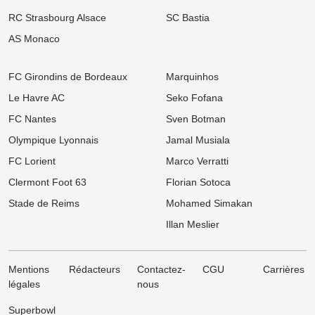
RC Strasbourg Alsace
SC Bastia
11:00
Ligue 1
Mercato Rennes : « Ce n’est pas mon style », un flop estival flingue
AS Monaco
la Ligue 1 après son départ
10:00
UEFA Champions League
FC Girondins de Bordeaux
Marquinhos
OL : Effectif à retoucher, latéraux ciblés... Le mercato lyonnais
s'embrase avant le retour contre le Sparta Prague
Le Havre AC
Seko Fofana
FC Nantes
Sven Botman
09:00
Ligue 2
Mercato ASSE : Deux départs déjà validés, le coach de Pau
Olympique Lyonnais
Jamal Musiala
s'enflamme pour les ex-Verts !
FC Lorient
Marco Verratti
08:00
Ligue 1
Mercato LOSC : Feyenoord repousse les offensives lilloises pour
Clermont Foot 63
Florian Sotoca
son prodige néerlandais
Stade de Reims
Mohamed Simakan
05/08
Ligue 1
Illan Meslier
Mercato OM : Un géant d'1m97 dans le viseur pour renouveler la
charnière phocéenne
Mentions
Rédacteurs
Contactez-
CGU
Carrières
légales
nous
Superbowl