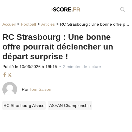
Affic
Accueil
Football
Articles
RC Strasbourg : Une bonne offre pourrait déclencher un départ surprise !
RC Strasbourg : Une bonne
offre pourrait déclencher un
départ surprise !
Publié le 10/06/2026 à 19h15
2 minutes de lecture
Facebook
Twitter
Par
Tom Saison
RC Strasbourg Alsace
ASEAN Championship