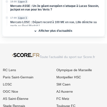
18:00
Ligue 2
Mercato ASSE : Un 3e géant européen s'attaque à Lucas Stassin,
jackpot en vue pour les Verts ?
17:00
Ligue 1
Mercato LOSC : Départ record à 100 M€ en vue, Lille déniche sa
perle au Real Madrid !
Afficher plus d’actualités
16:00
Ligue 1
Mercato Rennes : Poussé vers la sortie, un cadre braque la
direction bretonne
15:00
Ligue 1
Mercato Strasbourg : Douche froide pour une piste d'expérience
Toute l'actualité du sport sur Score.fr
devancée par un club anglais !
14:00
Ligue 1
RC Lens
Olympique de Marseille
Mercato OM : Un rival de Ligue 1 s'immisce dans le dossier Ilan
Kebbal !
Paris Saint-Germain
Montpellier HSC
13:00
Ligue 2
LOSC
SM Caen
FC Nantes : Une statistique effrayante plane sur la première
journée des hommes de Der Zakarian
OGC Nice
AJ Auxerre
AS Saint-Étienne
FC Metz
12:00
Ligue 1
Mercato OM : La rumeur folle N'Golo Kanté enflamme la presse
Stade Rennais
Toulouse FC
turque !