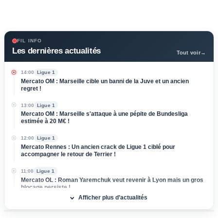
FIL INFO
Les dernières actualités
Tout voir
→
14:00
Ligue 1
Mercato OM : Marseille cible un banni de la Juve et un ancien
regret !
13:00
Ligue 1
Mercato OM : Marseille s'attaque à une pépite de Bundesliga
estimée à 20 M€ !
12:00
Ligue 1
Mercato Rennes : Un ancien crack de Ligue 1 ciblé pour
accompagner le retour de Terrier !
11:00
Ligue 1
Mercato OL : Roman Yaremchuk veut revenir à Lyon mais un gros
blocage persiste !
Afficher plus d’actualités
10:00
Ligue 1
Mercato Lens : Ivanovic dit oui au RCL, la Lazio snobée au dernier