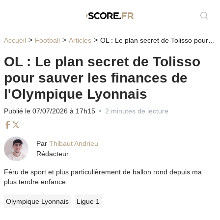
Affic
Accueil
Football
Articles
OL : Le plan secret de Tolisso pour sauver les finances de l'Olympique Lyonnais
OL : Le plan secret de Tolisso
pour sauver les finances de
l'Olympique Lyonnais
Publié le 07/07/2026 à 17h15
2 minutes de lecture
Facebook
Twitter
Par
Thibaut Andrieu
Rédacteur
Féru de sport et plus particulièrement de ballon rond depuis ma
plus tendre enfance.
Olympique Lyonnais
Ligue 1