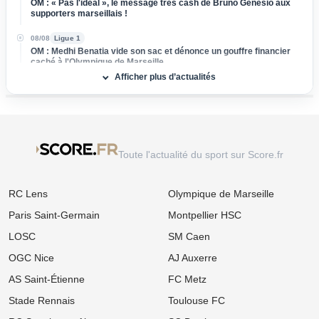
OM : « Pas l'idéal », le message très cash de Bruno Genesio aux
supporters marseillais !
08/08
Ligue 1
OM : Medhi Benatia vide son sac et dénonce un gouffre financier
caché à l'Olympique de Marseille
Afficher plus d’actualités
08/08
Ligue 2
Mercato ASSE : Un club de Serie A s'attaque à Lucas Stassin,
grosse vente en vue pour les Verts !
08/08
Ligue 1
Mercato Lens : Un attaquant de Benfica dans le viseur, la Lazio
Toute l'actualité du sport sur Score.fr
prend de vitesse les Sang et Or
08/08
Ligue 1
RC Lens
Olympique de Marseille
Mercato : L'OM passe à l'attaque pour s'offrir une sensation
égyptienne du Mondial !
Paris Saint-Germain
Montpellier HSC
08/08
Ligue 1
LOSC
SM Caen
Mercato OM : Accord de principe trouvé avec la Real Sociedad
pour un patron de la défense
OGC Nice
AJ Auxerre
AS Saint-Étienne
FC Metz
08/08
Ligue 1
Mercato Lens : La relance surprise d'un ancien flop de Ligue 1
Stade Rennais
Toulouse FC
tentée par les Sang et Or