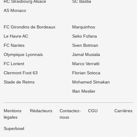
RC Strasbourg Alsace
SC Bastia
08/08
Ligue 1
Mercato OM : Place de numéro 1 promise, mais ce crack de
AS Monaco
Bundesliga recale Marseille
08/08
Ligue 1
FC Girondins de Bordeaux
Marquinhos
OL : Pourquoi Paulo Fonseca va quitter le club à l'issue de son
contrat
Le Havre AC
Seko Fofana
FC Nantes
Sven Botman
08/08
Ligue 1
Mercato OM : Newcastle veut piller Marseille et vise un taulier pour
Olympique Lyonnais
Jamal Musiala
15 M€
FC Lorient
Marco Verratti
07/08
Ligue 1
Mercato PSG : Après Barcola, un autre crack pousse pour un
Clermont Foot 63
Florian Sotoca
départ
Stade de Reims
Mohamed Simakan
07/08
Ligue 1
Illan Meslier
Mercato OM : OM : Le Bayer Leverkusen fait sauter le verrou pour
Facundo Medina
Mentions
Rédacteurs
Contactez-
CGU
Carrières
légales
nous
Superbowl