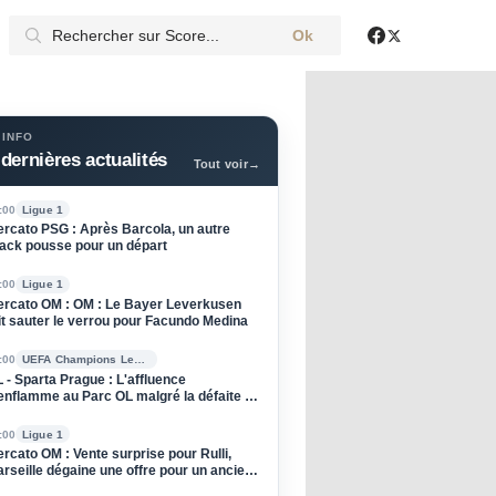
Ok
X
Facebook
 INFO
dernières actualités
Tout voir
→
:00
Ligue 1
rcato PSG : Après Barcola, un autre
ack pousse pour un départ
:00
Ligue 1
rcato OM : OM : Le Bayer Leverkusen
it sauter le verrou pour Facundo Medina
:00
UEFA Champions League
 - Sparta Prague : L'affluence
enflamme au Parc OL malgré la défaite à
ller
:00
Ligue 1
rcato OM : Vente surprise pour Rulli,
rseille dégaine une offre pour un ancien
u PSG