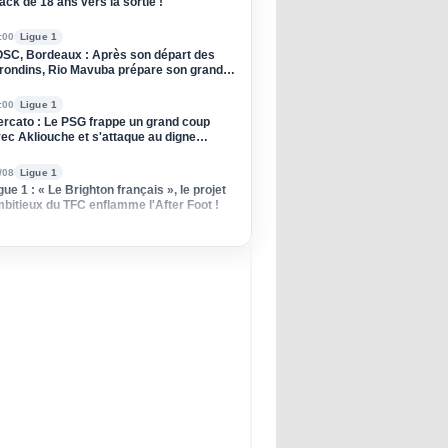
ack de 18 ans vers la sortie !
:00
Ligue 1
SC, Bordeaux : Après son départ des
rondins, Rio Mavuba prépare son grand
tour à Lille !
:00
Ligue 1
rcato : Le PSG frappe un grand coup
ec Akliouche et s'attaque au digne
ccesseur de Donnarumma !
/08
Ligue 1
gue 1 : « Le Brighton français », le projet
bitieux du TFC enflamme l'After Foot !