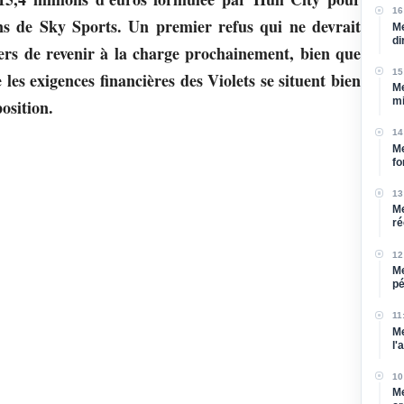
16
ns de Sky Sports. Un premier refus qui ne devrait
Me
di
gers de revenir à la charge prochainement, bien que
15
 les exigences financières des Violets se situent bien
Me
mi
osition.
14
Me
fo
13
Me
ré
12
Me
pé
bl
11
Me
l'
10
Me