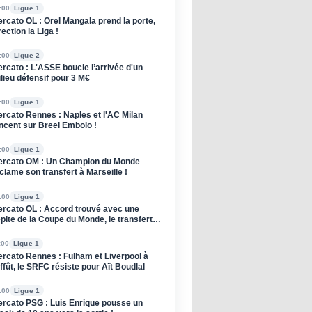
:00
Ligue 1
rcato OL : Orel Mangala prend la porte,
rection la Liga !
:00
Ligue 2
rcato : L'ASSE boucle l’arrivée d'un
lieu défensif pour 3 M€
:00
Ligue 1
rcato Rennes : Naples et l'AC Milan
ncent sur Breel Embolo !
:00
Ligue 1
rcato OM : Un Champion du Monde
clame son transfert à Marseille !
:00
Ligue 1
rcato OL : Accord trouvé avec une
pite de la Coupe du Monde, le transfert
oqué !
:00
Ligue 1
rcato Rennes : Fulham et Liverpool à
affût, le SRFC résiste pour Aït Boudlal
:00
Ligue 1
rcato PSG : Luis Enrique pousse un