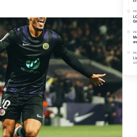
cr
09
LO
Gi
re
08
Me
av
su
06
Li
am