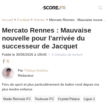
Affic
Accueil
Football
Articles
Mercato Rennes : Mauvaise nouvelle pour l'arrivée du successeur de Jacquet
Mercato Rennes : Mauvaise
nouvelle pour l'arrivée du
successeur de Jacquet
Publié le 30/06/2026 à 18h45
2 minutes de lecture
Facebook
Twitter
Par
Thibaut Andrieu
Rédacteur
Féru de sport et plus particulièrement de ballon rond depuis ma
plus tendre enfance.
Stade Rennais FC
Toulouse FC
Crystal Palace
Ligue 1