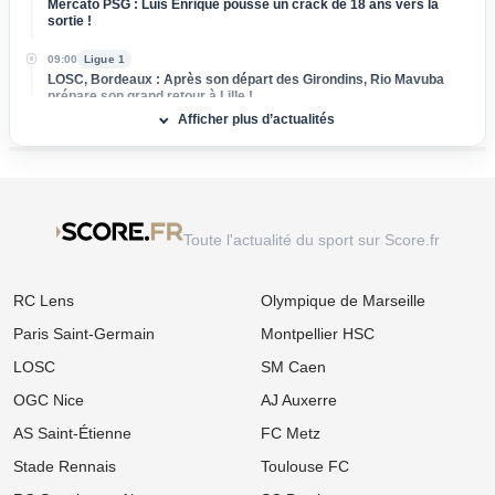
Mercato PSG : Luis Enrique pousse un crack de 18 ans vers la
sortie !
09:00
Ligue 1
LOSC, Bordeaux : Après son départ des Girondins, Rio Mavuba
prépare son grand retour à Lille !
Afficher plus d’actualités
08:00
Ligue 1
Mercato : Le PSG frappe un grand coup avec Akliouche et
s'attaque au digne successeur de Donnarumma !
06/08
Ligue 1
Ligue 1 : « Le Brighton français », le projet ambitieux du TFC
Toute l'actualité du sport sur Score.fr
enflamme l'After Foot !
06/08
Ligue 1
RC Lens
Olympique de Marseille
Mercato LOSC, OM : Chancel Mbemba s'envole vers l'Arabie
saoudite à Al-Diraiyah
Paris Saint-Germain
Montpellier HSC
06/08
Ligue 2
LOSC
SM Caen
Mercato ASSE : Un 3e géant européen s'attaque à Lucas Stassin,
jackpot en vue pour les Verts ?
OGC Nice
AJ Auxerre
AS Saint-Étienne
FC Metz
06/08
Ligue 1
Mercato LOSC : Départ record à 100 M€ en vue, Lille déniche sa
Stade Rennais
Toulouse FC
perle au Real Madrid !