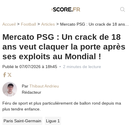
Affic
Accueil
Football
Articles
Mercato PSG : Un crack de 18 ans veut claquer la porte après ses exploits au Mondial !
Mercato PSG : Un crack de 18
ans veut claquer la porte après
ses exploits au Mondial !
Publié le 07/07/2026 à 18h45
2 minutes de lecture
Facebook
Twitter
Par
Thibaut Andrieu
Rédacteur
Féru de sport et plus particulièrement de ballon rond depuis ma
plus tendre enfance.
Paris Saint-Germain
Ligue 1