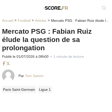
Affic
Accueil
Football
Articles
Mercato PSG : Fabian Ruiz élude la question de sa prolongation
Mercato PSG : Fabian Ruiz
élude la question de sa
prolongation
Publié le 01/07/2026 à 08h00
1 minute de lecture
Facebook
Twitter
Par
Tom Saison
Paris Saint-Germain
Ligue 1