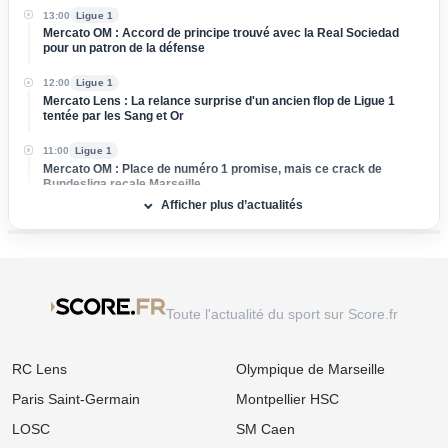
13:00
Ligue 1
Mercato OM : Accord de principe trouvé avec la Real Sociedad
pour un patron de la défense
12:00
Ligue 1
Mercato Lens : La relance surprise d'un ancien flop de Ligue 1
tentée par les Sang et Or
11:00
Ligue 1
Mercato OM : Place de numéro 1 promise, mais ce crack de
Bundesliga recale Marseille
Afficher plus d’actualités
10:00
Ligue 1
OL : Pourquoi Paulo Fonseca va quitter le club à l'issue de son
contrat
09:00
Ligue 1
Mercato OM : Newcastle veut piller Marseille et vise un taulier pour
Toute l'actualité du sport sur Score.fr
15 M€
07/08
Ligue 1
RC Lens
Olympique de Marseille
Mercato PSG : Après Barcola, un autre crack pousse pour un
départ
Paris Saint-Germain
Montpellier HSC
07/08
Ligue 1
LOSC
SM Caen
Mercato OM : OM : Le Bayer Leverkusen fait sauter le verrou pour