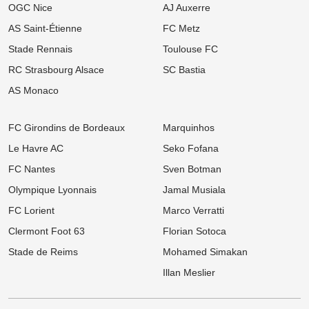
Facundo Medina
OGC Nice
AJ Auxerre
AS Saint-Étienne
FC Metz
07/08
UEFA Champions League
OL - Sparta Prague : L'affluence s'enflamme au Parc OL malgré la
Stade Rennais
Toulouse FC
défaite à l'aller
RC Strasbourg Alsace
SC Bastia
07/08
Ligue 1
Mercato OM : Vente surprise pour Rulli, Marseille dégaine une offre
AS Monaco
pour un ancien du PSG
07/08
Ligue 1
FC Girondins de Bordeaux
Marquinhos
Mercato OL : Orel Mangala prend la porte, direction la Liga !
Le Havre AC
Seko Fofana
07/08
Ligue 2
FC Nantes
Sven Botman
Mercato : L'ASSE boucle l’arrivée d'un milieu défensif pour 3 M€
Olympique Lyonnais
Jamal Musiala
07/08
Ligue 1
Mercato Rennes : Naples et l'AC Milan foncent sur Breel Embolo !
FC Lorient
Marco Verratti
Clermont Foot 63
Florian Sotoca
07/08
Ligue 1
Mercato OM : Un Champion du Monde réclame son transfert à
Stade de Reims
Mohamed Simakan
Marseille !
Illan Meslier