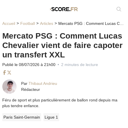
Affic
Accueil
Football
Articles
Mercato PSG : Comment Lucas Chevalier vient de faire capoter un transfert XXL
Mercato PSG : Comment Lucas
Chevalier vient de faire capoter
un transfert XXL
Publié le 08/07/2026 à 21h00
2 minutes de lecture
Facebook
Twitter
Par
Thibaut Andrieu
Rédacteur
Féru de sport et plus particulièrement de ballon rond depuis ma
plus tendre enfance.
Paris Saint-Germain
Ligue 1