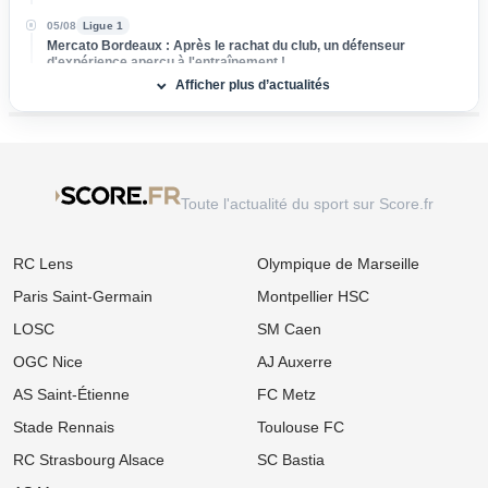
05/08
Ligue 1
Mercato Bordeaux : Après le rachat du club, un défenseur
d'expérience aperçu à l'entraînement !
Afficher plus d’actualités
05/08
Ligue 2
Mercato Nantes : Un renfort international de retour en prêt pour
viser la remontée !
05/08
Ligue 1
Mercato OM : Volte-face pour le nouveau gardien, une piste
Toute l'actualité du sport sur Score.fr
s'effondre déjà
05/08
Ligue 1
RC Lens
Olympique de Marseille
Mercato OL : Pourquoi le transfert de Bruno Guimaraes vers
Arsenal régale Lyon
Paris Saint-Germain
Montpellier HSC
05/08
Ligue 1
LOSC
SM Caen
Mercato Ligue 1 : Le Paris FC et Nice tentent un coup XXL avec
Imrân Louza
OGC Nice
AJ Auxerre
AS Saint-Étienne
FC Metz
05/08
Ligue 2
Mercato : Le FC Nantes souffle un grand espoir de l'EA Guingamp
Stade Rennais
Toulouse FC
à plusieurs cadors
RC Strasbourg Alsace
SC Bastia
05/08
Ligue 1
Mercato OM : Accord en vue ? La Real Sociedad accélère pour