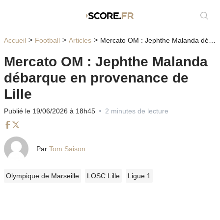
Affic
Accueil
Football
Articles
Mercato OM : Jephthe Malanda débarque en provenance de Lille
Mercato OM : Jephthe Malanda
débarque en provenance de
Lille
Publié le 19/06/2026 à 18h45
2 minutes de lecture
Facebook
Twitter
Par
Tom Saison
Olympique de Marseille
LOSC Lille
Ligue 1