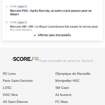
07/08
Ligue 1
Mercato PSG : Après Barcola, un autre crack pousse pour un
départ
07/08
Ligue 1
Mercato OM : OM : Le Bayer Leverkusen fait sauter le verrou pour
Facundo Medina
Afficher plus d’actualités
07/08
UEFA Champions League
OL - Sparta Prague : L'affluence s'enflamme au Parc OL malgré la
défaite à l'aller
07/08
Ligue 1
Mercato OM : Vente surprise pour Rulli, Marseille dégaine une offre
Toute l'actualité du sport sur Score.fr
pour un ancien du PSG
07/08
Ligue 1
RC Lens
Olympique de Marseille
Mercato OL : Orel Mangala prend la porte, direction la Liga !
Paris Saint-Germain
Montpellier HSC
07/08
Ligue 2
Mercato : L'ASSE boucle l’arrivée d'un milieu défensif pour 3 M€
LOSC
SM Caen
OGC Nice
AJ Auxerre
07/08
Ligue 1
Mercato Rennes : Naples et l'AC Milan foncent sur Breel Embolo !
AS Saint-Étienne
FC Metz