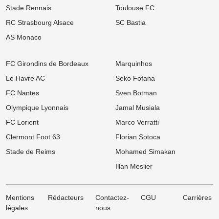
07/08
Ligue 1
Stade Rennais
Toulouse FC
Mercato OM : Un Champion du Monde réclame son transfert à
Marseille !
RC Strasbourg Alsace
SC Bastia
AS Monaco
07/08
Ligue 1
Mercato OL : Accord trouvé avec une pépite de la Coupe du
Monde, le transfert bloqué !
FC Girondins de Bordeaux
Marquinhos
07/08
Ligue 1
Le Havre AC
Seko Fofana
Mercato Rennes : Fulham et Liverpool à l'affût, le SRFC résiste
pour Aït Boudlal
FC Nantes
Sven Botman
07/08
Ligue 1
Olympique Lyonnais
Jamal Musiala
Mercato PSG : Luis Enrique pousse un crack de 18 ans vers la
sortie !
FC Lorient
Marco Verratti
Clermont Foot 63
Florian Sotoca
07/08
Ligue 1
LOSC, Bordeaux : Après son départ des Girondins, Rio Mavuba
Stade de Reims
Mohamed Simakan
prépare son grand retour à Lille !
Illan Meslier
Mentions
Rédacteurs
Contactez-
CGU
Carrières
légales
nous