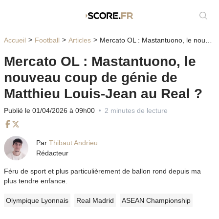
Affic
Accueil
Football
Articles
Mercato OL : Mastantuono, le nouveau coup de génie de Matthieu Louis-Jean au Real ?
Mercato OL : Mastantuono, le
nouveau coup de génie de
Matthieu Louis-Jean au Real ?
Publié le 01/04/2026 à 09h00
2 minutes de lecture
Facebook
Twitter
Par
Thibaut Andrieu
Rédacteur
Féru de sport et plus particulièrement de ballon rond depuis ma
plus tendre enfance.
Olympique Lyonnais
Real Madrid
ASEAN Championship