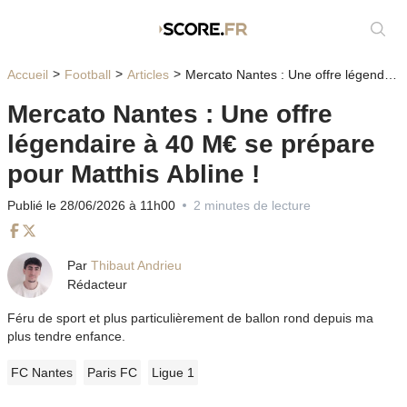
Affic
Accueil
Football
Articles
Mercato Nantes : Une offre légendaire à 40 M€ se prépare pour Matthis Abline !
Mercato Nantes : Une offre
légendaire à 40 M€ se prépare
pour Matthis Abline !
Publié le 28/06/2026 à 11h00
2 minutes de lecture
Facebook
Twitter
Par
Thibaut Andrieu
Rédacteur
Féru de sport et plus particulièrement de ballon rond depuis ma
plus tendre enfance.
FC Nantes
Paris FC
Ligue 1