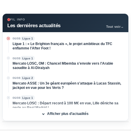
FIL INFO
Les dernières actualités
Tout voir
→
06/08
Ligue 1
Ligue 1 : « Le Brighton français », le projet ambitieux du TFC
enflamme l'After Foot !
06/08
Ligue 1
Mercato LOSC, OM : Chancel Mbemba s'envole vers l'Arabie
saoudite à Al-Diraiyah
06/08
Ligue 2
Mercato ASSE : Un 3e géant européen s'attaque à Lucas Stassin,
jackpot en vue pour les Verts ?
06/08
Ligue 1
Mercato LOSC : Départ record à 100 M€ en vue, Lille déniche sa
perle au Real Madrid !
Afficher plus d’actualités
06/08
Ligue 1
Mercato Rennes : Poussé vers la sortie, un cadre braque la
direction bretonne