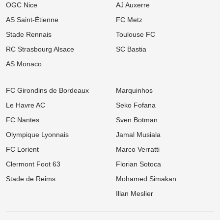
journée des hommes de Der Zakarian
OGC Nice
AJ Auxerre
AS Saint-Étienne
FC Metz
06/08
Ligue 1
Mercato OM : La rumeur folle N'Golo Kanté enflamme la presse
Stade Rennais
Toulouse FC
turque !
RC Strasbourg Alsace
SC Bastia
06/08
Ligue 1
Mercato Rennes : « Ce n’est pas mon style », un flop estival flingue
AS Monaco
la Ligue 1 après son départ
06/08
UEFA Champions League
FC Girondins de Bordeaux
Marquinhos
OL : Effectif à retoucher, latéraux ciblés... Le mercato lyonnais
s'embrase avant le retour contre le Sparta Prague
Le Havre AC
Seko Fofana
FC Nantes
Sven Botman
06/08
Ligue 2
Mercato ASSE : Deux départs déjà validés, le coach de Pau
Olympique Lyonnais
Jamal Musiala
s'enflamme pour les ex-Verts !
FC Lorient
Marco Verratti
06/08
Ligue 1
Mercato LOSC : Feyenoord repousse les offensives lilloises pour
Clermont Foot 63
Florian Sotoca
son prodige néerlandais
Stade de Reims
Mohamed Simakan
05/08
Ligue 1
Illan Meslier
Mercato OM : Un géant d'1m97 dans le viseur pour renouveler la
charnière phocéenne