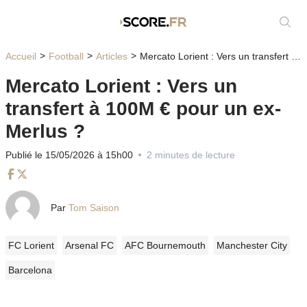
Affic
Accueil
Football
Articles
Mercato Lorient : Vers un transfert à 100M € pour un ex-Merlus ?
Mercato Lorient : Vers un
transfert à 100M € pour un ex-
Merlus ?
Publié le 15/05/2026 à 15h00
2 minutes de lecture
Facebook
Twitter
Par
Tom Saison
FC Lorient
Arsenal FC
AFC Bournemouth
Manchester City
Barcelona