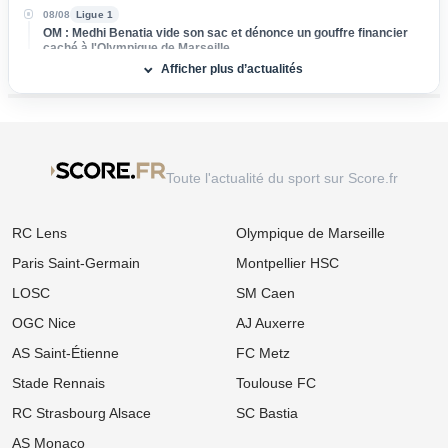
08/08
Ligue 1
OM : Medhi Benatia vide son sac et dénonce un gouffre financier
caché à l'Olympique de Marseille
Afficher plus d’actualités
08/08
Ligue 2
Mercato ASSE : Un club de Serie A s'attaque à Lucas Stassin,
grosse vente en vue pour les Verts !
08/08
Ligue 1
Mercato Lens : Un attaquant de Benfica dans le viseur, la Lazio
Toute l'actualité du sport sur Score.fr
prend de vitesse les Sang et Or
08/08
Ligue 1
RC Lens
Olympique de Marseille
Mercato : L'OM passe à l'attaque pour s'offrir une sensation
égyptienne du Mondial !
Paris Saint-Germain
Montpellier HSC
08/08
Ligue 1
LOSC
SM Caen
Mercato OM : Accord de principe trouvé avec la Real Sociedad
pour un patron de la défense
OGC Nice
AJ Auxerre
AS Saint-Étienne
FC Metz
08/08
Ligue 1
Mercato Lens : La relance surprise d'un ancien flop de Ligue 1
Stade Rennais
Toulouse FC
tentée par les Sang et Or
RC Strasbourg Alsace
SC Bastia
08/08
Ligue 1
Mercato OM : Place de numéro 1 promise, mais ce crack de
AS Monaco