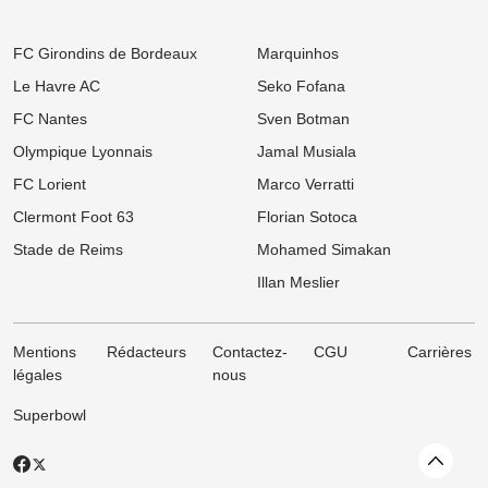
Bundesliga recale Marseille
08/08
Ligue 1
FC Girondins de Bordeaux
Marquinhos
OL : Pourquoi Paulo Fonseca va quitter le club à l'issue de son
contrat
Le Havre AC
Seko Fofana
FC Nantes
Sven Botman
08/08
Ligue 1
Mercato OM : Newcastle veut piller Marseille et vise un taulier pour
Olympique Lyonnais
Jamal Musiala
15 M€
FC Lorient
Marco Verratti
07/08
Ligue 1
Mercato PSG : Après Barcola, un autre crack pousse pour un
Clermont Foot 63
Florian Sotoca
départ
Stade de Reims
Mohamed Simakan
07/08
Ligue 1
Illan Meslier
Mercato OM : OM : Le Bayer Leverkusen fait sauter le verrou pour
Facundo Medina
Mentions
Rédacteurs
Contactez-
CGU
Carrières
légales
nous
Superbowl
Revenir
X
Facebook