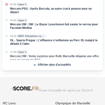
20:00
Ligue 1
Mercato PSG : Après Barcola, un autre crack pousse pour un
départ
19:00
Ligue 1
Mercato OM : OM : Le Bayer Leverkusen fait sauter le verrou pour
Facundo Medina
18:00
UEFA Champions League
OL - Sparta Prague : L'affluence s'enflamme au Parc OL malgré la
défaite à l'aller
17:00
Ligue 1
Mercato OM : Vente surprise pour Rulli, Marseille dégaine une offre
pour un ancien du PSG
Afficher plus d’actualités
16:00
Ligue 1
Mercato OL : Orel Mangala prend la porte, direction la Liga !
15:00
Ligue 2
Mercato : L'ASSE boucle l’arrivée d'un milieu défensif pour 3 M€
Toute l'actualité du sport sur Score.fr
14:00
Ligue 1
Mercato Rennes : Naples et l'AC Milan foncent sur Breel Embolo !
RC Lens
Olympique de Marseille
13:00
Ligue 1