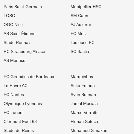
Mercato OM : Un Champion du Monde réclame son transfert à
Paris Saint-Germain
Montpellier HSC
Marseille !
LOSC
SM Caen
12:00
Ligue 1
OGC Nice
AJ Auxerre
Mercato OL : Accord trouvé avec une pépite de la Coupe du
Monde, le transfert bloqué !
AS Saint-Étienne
FC Metz
11:00
Ligue 1
Stade Rennais
Toulouse FC
Mercato Rennes : Fulham et Liverpool à l'affût, le SRFC résiste
pour Aït Boudlal
RC Strasbourg Alsace
SC Bastia
AS Monaco
10:00
Ligue 1
Mercato PSG : Luis Enrique pousse un crack de 18 ans vers la
sortie !
FC Girondins de Bordeaux
Marquinhos
09:00
Ligue 1
Le Havre AC
Seko Fofana
LOSC, Bordeaux : Après son départ des Girondins, Rio Mavuba
prépare son grand retour à Lille !
FC Nantes
Sven Botman
08:00
Ligue 1
Olympique Lyonnais
Jamal Musiala
Mercato : Le PSG frappe un grand coup avec Akliouche et
s'attaque au digne successeur de Donnarumma !
FC Lorient
Marco Verratti
Clermont Foot 63
Florian Sotoca
06/08
Ligue 1
Ligue 1 : « Le Brighton français », le projet ambitieux du TFC
Stade de Reims
Mohamed Simakan
enflamme l'After Foot !