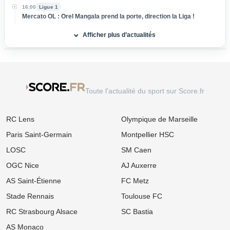
16:00
Ligue 1
Mercato OL : Orel Mangala prend la porte, direction la Liga !
Afficher plus d’actualités
15:00
Ligue 2
Mercato : L'ASSE boucle l’arrivée d'un milieu défensif pour 3 M€
14:00
Ligue 1
Mercato Rennes : Naples et l'AC Milan foncent sur Breel Embolo !
13:00
Ligue 1
Toute l'actualité du sport sur Score.fr
Mercato OM : Un Champion du Monde réclame son transfert à
Marseille !
RC Lens
Olympique de Marseille
12:00
Ligue 1
Mercato OL : Accord trouvé avec une pépite de la Coupe du
Paris Saint-Germain
Montpellier HSC
Monde, le transfert bloqué !
LOSC
SM Caen
11:00
Ligue 1
OGC Nice
AJ Auxerre
Mercato Rennes : Fulham et Liverpool à l'affût, le SRFC résiste
pour Aït Boudlal
AS Saint-Étienne
FC Metz
10:00
Ligue 1
Stade Rennais
Toulouse FC
Mercato PSG : Luis Enrique pousse un crack de 18 ans vers la
sortie !
RC Strasbourg Alsace
SC Bastia
AS Monaco
09:00
Ligue 1