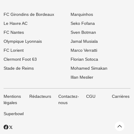
LOSC, Bordeaux : Après son départ des Girondins, Rio Mavuba
prépare son grand retour à Lille !
FC Girondins de Bordeaux
Marquinhos
08:00
Ligue 1
Le Havre AC
Seko Fofana
Mercato : Le PSG frappe un grand coup avec Akliouche et
s'attaque au digne successeur de Donnarumma !
FC Nantes
Sven Botman
06/08
Ligue 1
Olympique Lyonnais
Jamal Musiala
Ligue 1 : « Le Brighton français », le projet ambitieux du TFC
enflamme l'After Foot !
FC Lorient
Marco Verratti
Clermont Foot 63
Florian Sotoca
06/08
Ligue 1
Mercato LOSC, OM : Chancel Mbemba s'envole vers l'Arabie
Stade de Reims
Mohamed Simakan
saoudite à Al-Diraiyah
Illan Meslier
Mentions
Rédacteurs
Contactez-
CGU
Carrières
légales
nous
Superbowl
Revenir
X
Facebook