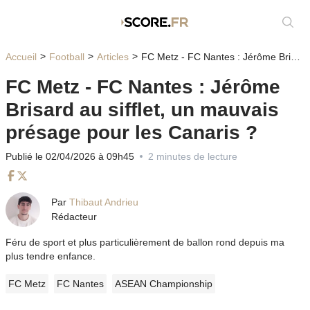
Affic
Accueil
Football
Articles
FC Metz - FC Nantes : Jérôme Brisard au sifflet, un mauvais présage pour les Canaris ?
FC Metz - FC Nantes : Jérôme
Brisard au sifflet, un mauvais
présage pour les Canaris ?
Publié le 02/04/2026 à 09h45
2 minutes de lecture
Facebook
Twitter
Par
Thibaut Andrieu
Rédacteur
Féru de sport et plus particulièrement de ballon rond depuis ma
plus tendre enfance.
FC Metz
FC Nantes
ASEAN Championship