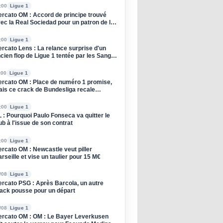
:00
Ligue 1
rcato OM : Accord de principe trouvé
ec la Real Sociedad pour un patron de la
fense
:00
Ligue 1
rcato Lens : La relance surprise d'un
cien flop de Ligue 1 tentée par les Sang
 Or
:00
Ligue 1
rcato OM : Place de numéro 1 promise,
is ce crack de Bundesliga recale
rseille
:00
Ligue 1
 : Pourquoi Paulo Fonseca va quitter le
ub à l'issue de son contrat
:00
Ligue 1
rcato OM : Newcastle veut piller
rseille et vise un taulier pour 15 M€
/08
Ligue 1
rcato PSG : Après Barcola, un autre
ack pousse pour un départ
/08
Ligue 1
rcato OM : OM : Le Bayer Leverkusen