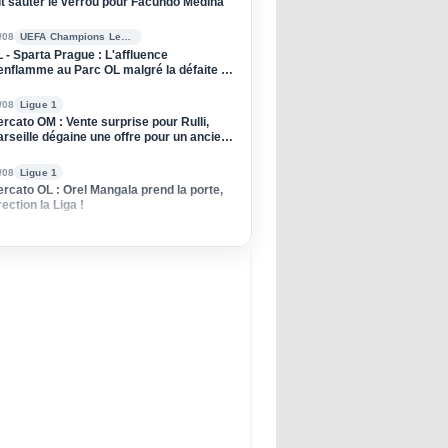
it sauter le verrou pour Facundo Medina
/08
UEFA Champions League
 - Sparta Prague : L'affluence
enflamme au Parc OL malgré la défaite à
ller
/08
Ligue 1
rcato OM : Vente surprise pour Rulli,
rseille dégaine une offre pour un ancien
u PSG
/08
Ligue 1
rcato OL : Orel Mangala prend la porte,
rection la Liga !