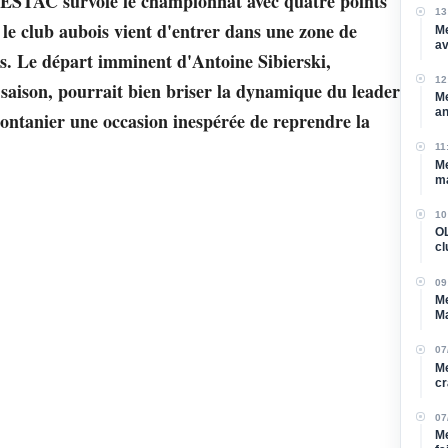
'ESTAC survole le championnat avec quatre points
13
 le club aubois vient d'entrer dans une zone de
Me
av
es. Le départ imminent d'Antoine Sibierski,
dé
12
e saison, pourrait bien briser la dynamique du leader
Me
an
Montanier une occasion inespérée de reprendre la
et
11
Me
ma
Ma
10
OL
cl
09
Me
Ma
07
Me
cr
07
Me