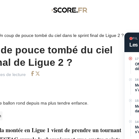
n coup de pouce tombé du ciel dans le sprint final de Ligue 2 ?
FIL
Les 
de pouce tombé du ciel
nal de Ligue 2 ?
17
OM
dé
l'
es de lecture
Facebook
Twitter
16
Me
s'
vu
15
de ballon rond depuis ma plus tendre enfance.
Me
da
n
Sa
14
Me
 la montée en Ligue 1 vient de prendre un tournant
s'
Mo