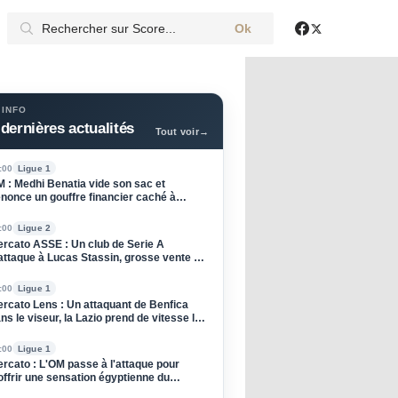
Ok
X
Facebook
 INFO
dernières actualités
Tout voir
→
:00
Ligue 1
 : Medhi Benatia vide son sac et
nonce un gouffre financier caché à
Olympique de Marseille
:00
Ligue 2
rcato ASSE : Un club de Serie A
attaque à Lucas Stassin, grosse vente en
e pour les Verts !
:00
Ligue 1
rcato Lens : Un attaquant de Benfica
ns le viseur, la Lazio prend de vitesse les
ng et Or
:00
Ligue 1
rcato : L'OM passe à l'attaque pour
offrir une sensation égyptienne du
ndial !