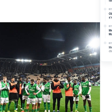
fa
07
OL
s'
l'a
07
Me
Ma
d
07
Me
di