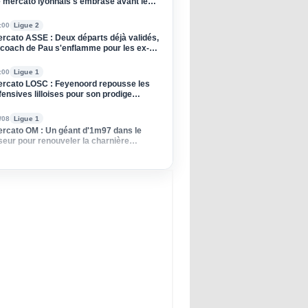
 mercato lyonnais s'embrase avant le
tour contre le Sparta Prague
:00
Ligue 2
rcato ASSE : Deux départs déjà validés,
 coach de Pau s'enflamme pour les ex-
rts !
:00
Ligue 1
rcato LOSC : Feyenoord repousse les
fensives lilloises pour son prodige
erlandais
/08
Ligue 1
rcato OM : Un géant d'1m97 dans le
seur pour renouveler la charnière
hocéenne