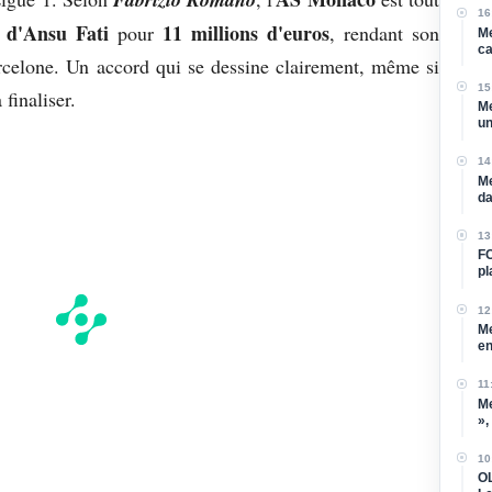
16
t d'Ansu Fati
11 millions d'euros
pour
, rendant son
Me
ca
arcelone. Un accord qui se dessine clairement, même si
15
 finaliser.
Me
un
cl
14
Me
da
13
FC
pl
de
12
Me
en
11
Me
»,
so
10
OL