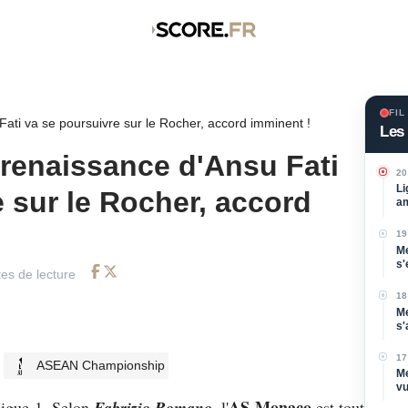
FIL
ati va se poursuivre sur le Rocher, accord imminent !
Les 
renaissance d'Ansu Fati
20
Li
 sur le Rocher, accord
am
19
Me
s'
es de lecture
Di
Facebook
Twitter
18
Me
s'
po
17
ASEAN Championship
Me
vu
AS Monaco
Ligue 1. Selon
Fabrizio Romano
, l'
est tout