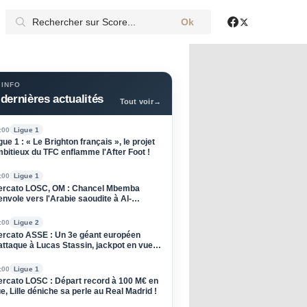
Ok
X
Facebook
 INFO
dernières actualités
Tout voir
→
:00
Ligue 1
gue 1 : « Le Brighton français », le projet
bitieux du TFC enflamme l'After Foot !
:00
Ligue 1
rcato LOSC, OM : Chancel Mbemba
envole vers l'Arabie saoudite à Al-
raiyah
:00
Ligue 2
rcato ASSE : Un 3e géant européen
attaque à Lucas Stassin, jackpot en vue
ur les Verts ?
:00
Ligue 1
rcato LOSC : Départ record à 100 M€ en
e, Lille déniche sa perle au Real Madrid !