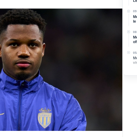
Le
re
09
Me
le
Ve
08
Me
of
né
05
Me
vi
p