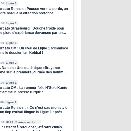
:00
Ligue 1
rcato Rennes : Poussé vers la sortie, un
dre braque la direction bretonne
:00
Ligue 1
rcato Strasbourg : Douche froide pour
e piste d'expérience devancée par un
ub anglais !
:00
Ligue 1
rcato OM : Un rival de Ligue 1 s'immisce
ns le dossier Ilan Kebbal !
:00
Ligue 2
 Nantes : Une statistique effrayante
ane sur la première journée des hommes
 Der Zakarian
:00
Ligue 1
rcato OM : La rumeur folle N'Golo Kanté
flamme la presse turque !
:00
Ligue 1
rcato Rennes : « Ce n’est pas mon style
 un flop estival flingue la Ligue 1 après
n départ
:00
UEFA Champions League
 : Effectif à retoucher, latéraux ciblés...