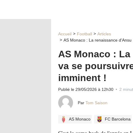
Accueil
Football
Articles
AS Monaco : La renaissance d'Ansu F
AS Monaco : La 
va se poursuivre
imminent !
Publié le 29/05/2026 à 12h30
2 minut
Par
Tom Saison
AS Monaco
FC Barcelona
C'est le come-back de l'année en 